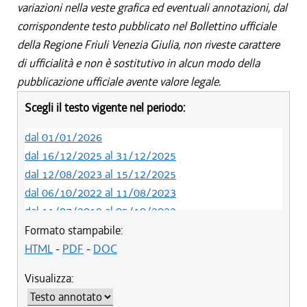
variazioni nella veste grafica ed eventuali annotazioni, dal
corrispondente testo pubblicato nel Bollettino ufficiale
della Regione Friuli Venezia Giulia, non riveste carattere
di ufficialità e non è sostitutivo in alcun modo della
pubblicazione ufficiale avente valore legale.
Scegli il testo vigente nel periodo:
dal 01/01/2026
dal 16/12/2025 al 31/12/2025
dal 12/08/2023 al 15/12/2025
dal 06/10/2022 al 11/08/2023
dal 11/07/2019 al 05/10/2022
dal 01/05/2019 al 10/07/2019
Formato stampabile:
dal 12/04/2018 al 30/04/2019
HTML
-
PDF
-
DOC
dal 29/03/2018 al 11/04/2018
Visualizza:
dal 01/01/2018 al 28/03/2018
dal 09/11/2017 al 31/12/2017