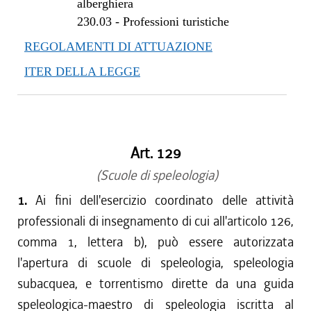
dal 11/04/2013 al 23/10/2013
alberghiera
230.03
-
Professioni turistiche
dal 01/01/2013 al 10/04/2013
dal 29/12/2012 al 31/12/2012
REGOLAMENTI DI ATTUAZIONE
dal 15/11/2012 al 28/12/2012
ITER DELLA LEGGE
dal 17/08/2012 al 14/11/2012
dal 28/07/2012 al 16/08/2012
dal 16/02/2012 al 27/07/2012
dal 01/01/2012 al 15/02/2012
Art. 129
dal 25/08/2011 al 31/12/2011
dal 01/01/2011 al 24/08/2011
(Scuole di speleologia)
dal 28/10/2010 al 31/12/2010
1.
Ai fini dell'esercizio coordinato delle attività
dal 28/08/2010 al 27/10/2010
professionali di insegnamento di cui all'articolo 126,
dal 13/08/2010 al 27/08/2010
comma 1, lettera b), può essere autorizzata
dal 22/07/2010 al 12/08/2010
l'apertura di scuole di speleologia, speleologia
dal 13/05/2010 al 21/07/2010
subacquea, e torrentismo dirette da una guida
dal 04/03/2010 al 12/05/2010
speleologica-maestro di speleologia iscritta al
dal 01/01/2010 al 03/03/2010