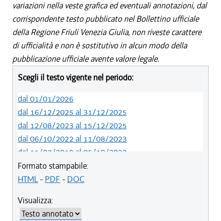
variazioni nella veste grafica ed eventuali annotazioni, dal
corrispondente testo pubblicato nel Bollettino ufficiale
della Regione Friuli Venezia Giulia, non riveste carattere
di ufficialità e non è sostitutivo in alcun modo della
pubblicazione ufficiale avente valore legale.
Scegli il testo vigente nel periodo:
dal 01/01/2026
dal 16/12/2025 al 31/12/2025
dal 12/08/2023 al 15/12/2025
dal 06/10/2022 al 11/08/2023
dal 11/07/2019 al 05/10/2022
dal 01/05/2019 al 10/07/2019
Formato stampabile:
dal 12/04/2018 al 30/04/2019
HTML
-
PDF
-
DOC
dal 29/03/2018 al 11/04/2018
Visualizza:
dal 01/01/2018 al 28/03/2018
dal 09/11/2017 al 31/12/2017