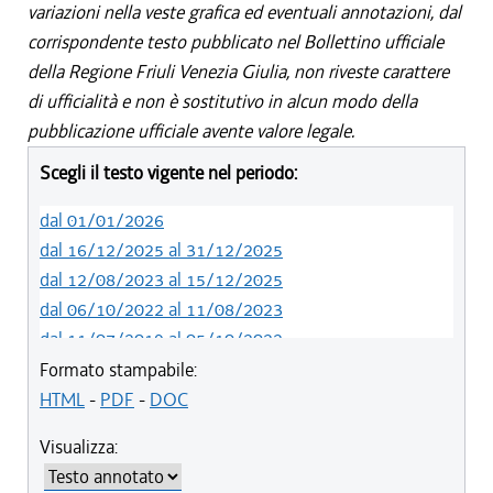
variazioni nella veste grafica ed eventuali annotazioni, dal
corrispondente testo pubblicato nel Bollettino ufficiale
della Regione Friuli Venezia Giulia, non riveste carattere
di ufficialità e non è sostitutivo in alcun modo della
pubblicazione ufficiale avente valore legale.
Scegli il testo vigente nel periodo:
dal 01/01/2026
dal 16/12/2025 al 31/12/2025
dal 12/08/2023 al 15/12/2025
dal 06/10/2022 al 11/08/2023
dal 11/07/2019 al 05/10/2022
dal 01/05/2019 al 10/07/2019
Formato stampabile:
dal 12/04/2018 al 30/04/2019
HTML
-
PDF
-
DOC
dal 29/03/2018 al 11/04/2018
Visualizza:
dal 01/01/2018 al 28/03/2018
dal 09/11/2017 al 31/12/2017