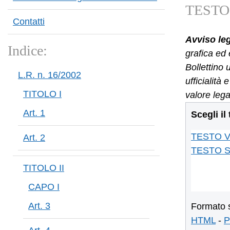
TESTO
Contatti
Avviso le
Indice:
grafica ed 
Bollettino 
L.R. n. 16/2002
ufficialità
TITOLO I
valore lega
Art. 1
Scegli il
TESTO 
Art. 2
TESTO 
TITOLO II
CAPO I
Art. 3
Formato 
HTML
-
P