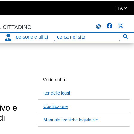
ITA
@
L CITTADINO
persone e uffici
Eseg
Ricerca
Vedi inoltre
Iter delle leggi
ivo e
Costituzione
di
Manuale tecniche legislative