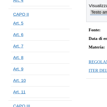
Art. 4
Visualizz
CAPO II
Art. 5
Fonte:
Art. 6
Data di en
Art. 7
Materia:
Art. 8
REGOLAM
Art. 9
ITER DE
Art. 10
Art. 11
CAPO III