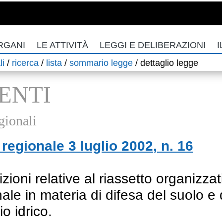
RGANI
LE ATTIVITÀ
LEGGI E DELIBERAZIONI
I
li
/
ricerca
/
lista
/
sommario legge
/
dettaglio legge
ENTI
gionali
regionale
3 luglio 2002
, n.
16
zioni relative al riassetto organizzat
ale in materia di difesa del suolo e 
o idrico.