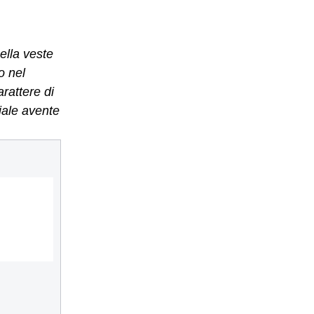
ella veste
o nel
arattere di
ciale avente