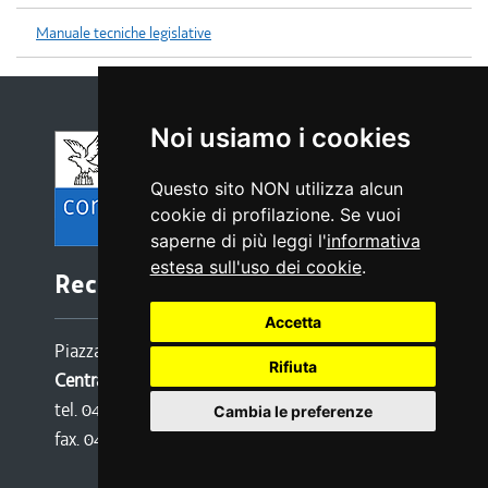
Manuale tecniche legislative
Noi usiamo i cookies
Questo sito NON utilizza alcun
cookie di profilazione. Se vuoi
saperne di più leggi l'
informativa
estesa sull'uso dei cookie
.
Recapiti e contatti
Accetta
Piazza Oberdan 6, 34133 TRIESTE
Rifiuta
Centralino:
tel. 040 3771111
Cambia le preferenze
fax. 040 3773190