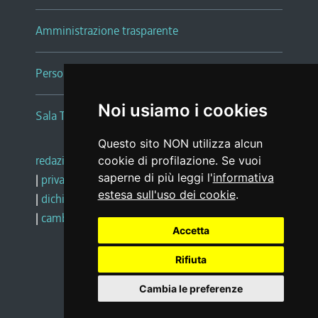
Amministrazione trasparente
Persone e Uffici
Noi usiamo i cookies
Sala Tiziano Tessitori
Questo sito NON utilizza alcun
redazione web
|
note legali
|
glossario
cookie di profilazione. Se vuoi
saperne di più leggi l'
informativa
|
privacy
|
social media policy
estesa sull'uso dei cookie
.
|
dichiarazione di accessibilità
|
feedback
|
cambio preferenze cookie
Accetta
Rifiuta
Realizzato da
Cambia le preferenze