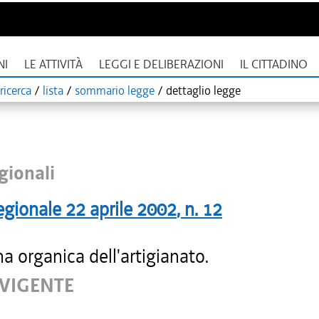
NI
LE ATTIVITÀ
LEGGI E DELIBERAZIONI
IL CITTADINO
ricerca
/
lista
/
sommario legge
/
dettaglio legge
gionali
egionale
22 aprile 2002
, n.
12
na organica dell'artigianato.
 VIGENTE