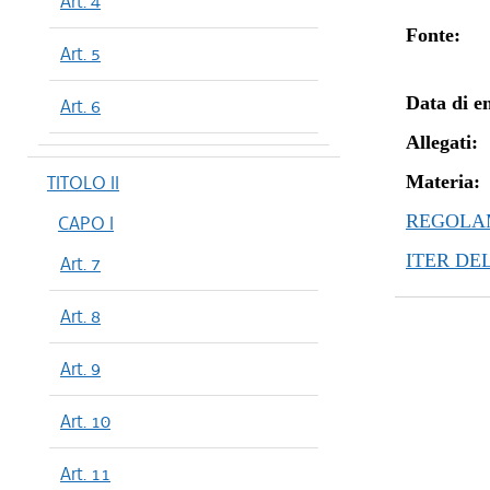
Art. 4
Fonte:
Art. 5
Data di en
Art. 6
Allegati:
TITOLO II
Materia:
REGOLAM
CAPO I
ITER DE
Art. 7
Art. 8
Art. 9
Art. 10
Art. 11