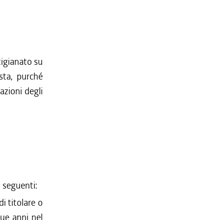
tigianato su
sta, purché
azioni degli
i seguenti:
i titolare o
que anni nel