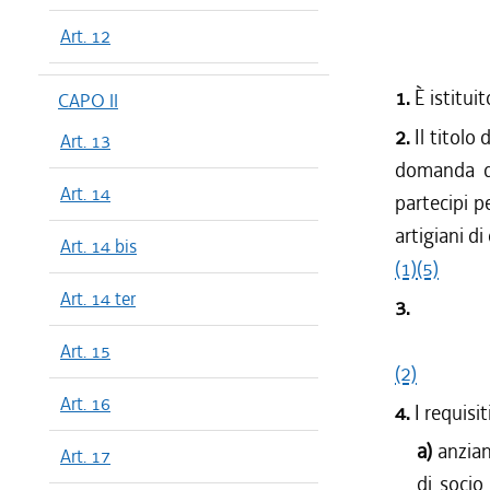
Art. 12
1.
È istituit
CAPO II
2.
Il titolo
Art. 13
domanda de
Art. 14
partecipi p
artigiani d
Art. 14 bis
(1)
(5)
Art. 14 ter
3.
Art. 15
(2)
Art. 16
4.
I requisi
a)
anzian
Art. 17
di socio