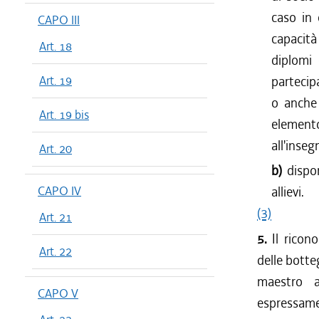
caso in 
CAPO III
capacità
Art. 18
diplomi 
Art. 19
partecipa
o anche 
Art. 19 bis
elemento
all'inse
Art. 20
b)
dispo
CAPO IV
allievi.
(3)
Art. 21
5.
Il ricon
Art. 22
delle botteg
maestro ar
CAPO V
espressamen