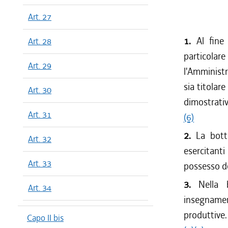
Art. 27
1.
Al fine
Art. 28
particolar
Art. 29
l'Amministr
sia titolar
Art. 30
dimostrativ
Art. 31
(6)
2.
La bott
Art. 32
esercitanti
Art. 33
possesso de
3.
Nella 
Art. 34
insegname
produttive.
Capo II bis