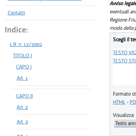
Avviso legal
eventuali an
Contatti
Regione Friul
Indice:
modo della p
Scegli il te
L.R. n. 12/2002
TESTO VI
TITOLO I
TESTO ST
CAPO I
Art. 1
Formato st
CAPO II
HTML
-
PD
Art. 2
Visualizza:
Art. 3