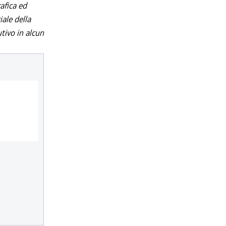
afica ed
iale della
utivo in alcun