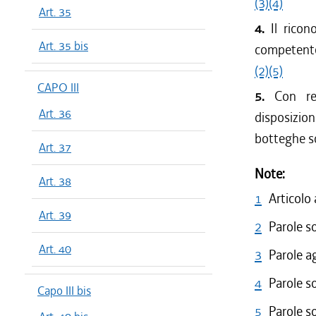
(3)
(4)
Art. 35
4.
Il rico
Art. 35 bis
competente 
(2)
(5)
CAPO III
5.
Con re
Art. 36
disposizion
botteghe s
Art. 37
Note:
Art. 38
1
Articolo
Art. 39
2
Parole s
Art. 40
3
Parole a
4
Parole s
Capo III bis
5
Parole s