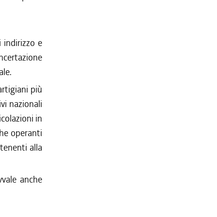
 indirizzo e
ncertazione
ale.
rtigiani più
ivi nazionali
colazioni in
che operanti
tenenti alla
avvale anche