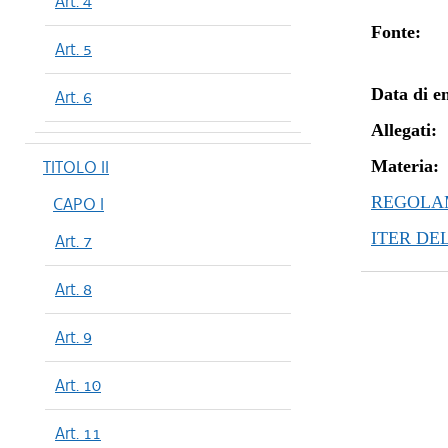
Art. 4
Fonte:
Art. 5
Data di en
Art. 6
Allegati:
TITOLO II
Materia:
REGOLAM
CAPO I
ITER DE
Art. 7
Art. 8
Art. 9
Art. 10
Art. 11