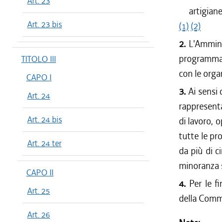
Art. 23
artigiane
Art. 23 bis
(1)
(2)
2.
L'Ammini
programmaz
TITOLO III
con le organ
CAPO I
3.
Ai sensi 
Art. 24
rappresentat
Art. 24 bis
di lavoro, 
tutte le pr
Art. 24 ter
da più di c
minoranza s
CAPO II
4.
Per le f
Art. 25
della Commis
Art. 26