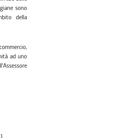
tigiane sono
mbito della
i commercio,
mità ad uno
'Assessore
11