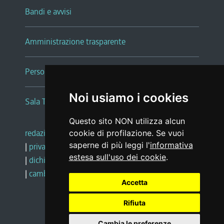
Bandi e avvisi
Amministrazione trasparente
Persone e Uffici
Noi usiamo i cookies
Sala Tiziano Tessitori
Questo sito NON utilizza alcun
redazione web
|
note legali
|
glossario
cookie di profilazione. Se vuoi
saperne di più leggi l'
informativa
|
privacy
|
social media policy
estesa sull'uso dei cookie
.
|
dichiarazione di accessibilità
|
feedback
|
cambio preferenze cookie
Accetta
Rifiuta
Realizzato da
Cambia le preferenze