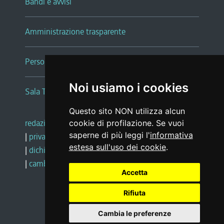
Bandi e avvisi
Amministrazione trasparente
Persone e Uffici
Noi usiamo i cookies
Sala Tiziano Tessitori
Questo sito NON utilizza alcun
redazione web
|
note legali
|
glossario
cookie di profilazione. Se vuoi
saperne di più leggi l'
informativa
|
privacy
|
social media policy
estesa sull'uso dei cookie
.
|
dichiarazione di accessibilità
|
feedback
|
cambio preferenze cookie
Accetta
Rifiuta
Realizzato da
Cambia le preferenze