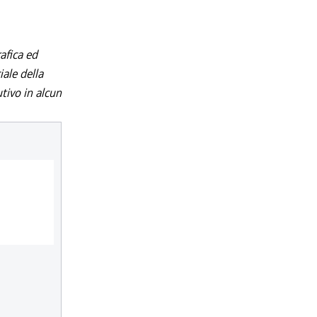
afica ed
iale della
utivo in alcun