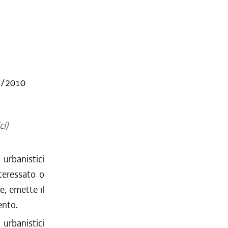
17/2010
ci)
 urbanistici
nteressato o
e, emette il
ento.
 urbanistici