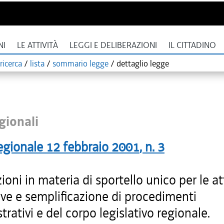
NI
LE ATTIVITÀ
LEGGI E DELIBERAZIONI
IL CITTADINO
ricerca
/
lista
/
sommario legge
/
dettaglio legge
gionali
egionale
12 febbraio 2001
, n.
3
ioni in materia di sportello unico per le at
ive e semplificazione di procedimenti
rativi e del corpo legislativo regionale.