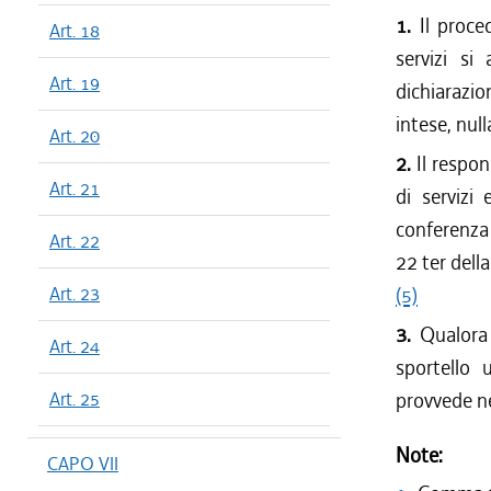
1.
Il proce
Art. 18
servizi si
Art. 19
dichiarazio
intese, nul
Art. 20
2.
Il respon
Art. 21
di servizi
conferenza d
Art. 22
22 ter dell
Art. 23
(5)
3.
Qualora 
Art. 24
sportello
Art. 25
provvede ne
Note:
CAPO VII