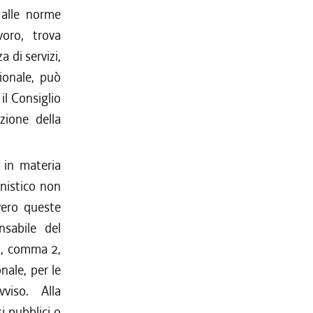
 alle norme
voro, trova
 di servizi,
ionale, può
il Consiglio
zione della
 in materia
anistico non
vvero queste
nsabile del
1, comma 2,
nale, per le
viso. Alla
i pubblici o