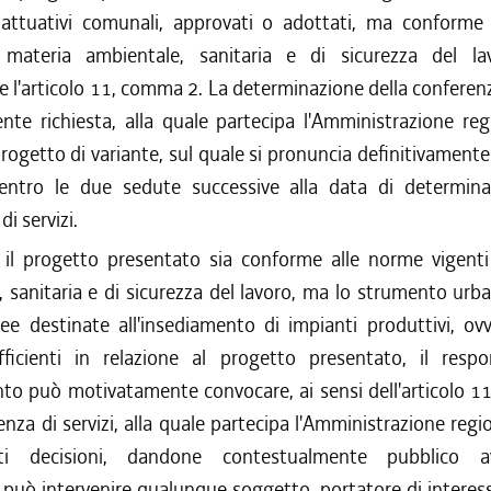
 attuativi comunali, approvati o adottati, ma conforme
 materia ambientale, sanitaria e di sicurezza del la
e l'articolo 11, comma 2. La determinazione della conferenza
nte richiesta, alla quale partecipa l'Amministrazione reg
progetto di variante, sul quale si pronuncia definitivamente 
ntro le due sedute successive alla data di determina
i servizi.
il progetto presentato sia conforme alle norme vigenti
 sanitaria e di sicurezza del lavoro, ma lo strumento urb
ree destinate all'insediamento di impianti produttivi, o
fficienti in relazione al progetto presentato, il respo
to può motivatamente convocare, ai sensi dell'articolo 1
nza di servizi, alla quale partecipa l'Amministrazione regio
ti decisioni, dandone contestualmente pubblico av
può intervenire qualunque soggetto, portatore di interess