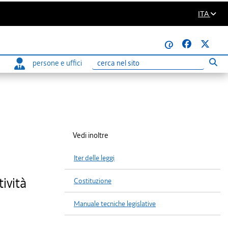
ITA
@
persone e uffici
Eseg
Ricerca
Vedi inoltre
Iter delle leggi
tività
Costituzione
Manuale tecniche legislative