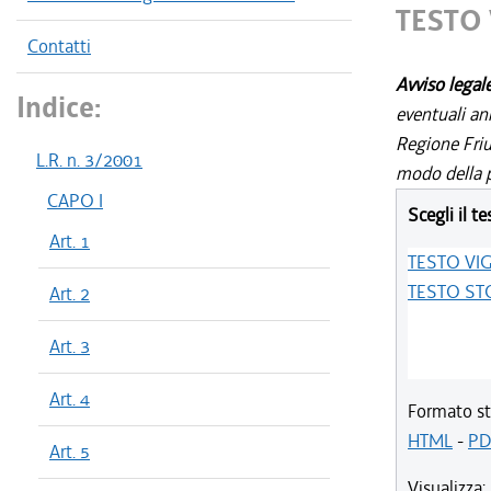
TESTO
Contatti
Avviso legal
Indice:
eventuali an
Regione Friul
L.R. n. 3/2001
modo della p
CAPO I
Scegli il te
Art. 1
TESTO VI
TESTO ST
Art. 2
Art. 3
Art. 4
Formato st
HTML
-
PD
Art. 5
Visualizza: