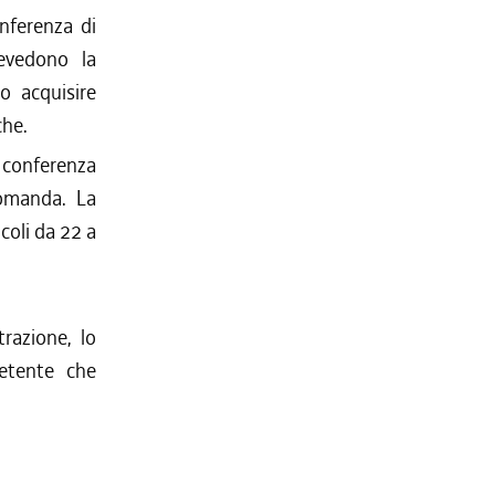
nferenza di
revedono la
io acquisire
che.
a conferenza
domanda. La
icoli da 22 a
razione, lo
etente che