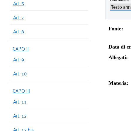
Art. 6
Art. 7
Fonte:
Art. 8
Data di en
CAPO II
Allegati:
Art. 9
Art. 10
Materia:
CAPO III
Art. 11
Art. 12
Art. 12 bis