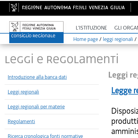
L'ISTITUZIONE
GLI ORGA
Home page
/
leggi regionali
/
LEGGI E REGOLAMENTI
Leggi re
Introduzione alla banca dati
Legge r
Leggi regionali
Leggi regionali per materie
Disposiz
produtt
Regolamenti
amminist
Ricerca cronologica fonti normative