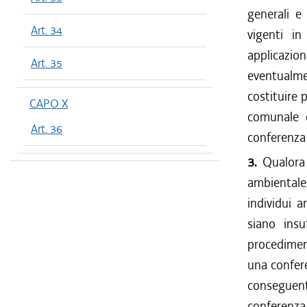
generali e
Art. 34
vigenti in
applicazion
Art. 35
eventualme
costituire 
CAPO X
comunale e
Art. 36
conferenza d
3.
Qualora 
ambientale,
individui a
siano insu
procedimen
una confere
conseguen
conferenza 