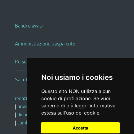
Bandi e avvisi
Amministrazione trasparente
Persone e Uffici
Noi usiamo i cookies
Sala Tiziano Tessitori
Questo sito NON utilizza alcun
redazione web
|
note legali
|
glossario
cookie di profilazione. Se vuoi
saperne di più leggi l'
informativa
|
privacy
|
social media policy
estesa sull'uso dei cookie
.
|
dichiarazione di accessibilità
|
feedback
|
cambio preferenze cookie
Accetta