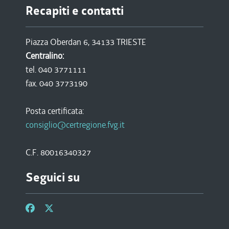
Recapiti e contatti
Piazza Oberdan 6, 34133 TRIESTE
Centralino:
tel. 040 3771111
fax. 040 3773190
Posta certificata:
consiglio@certregione.fvg.it
C.F. 80016340327
Seguici su