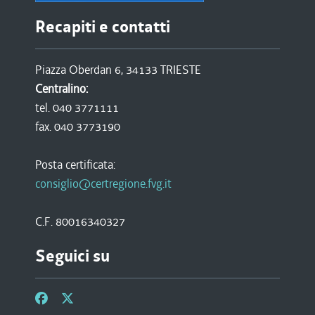
Recapiti e contatti
Piazza Oberdan 6, 34133 TRIESTE
Centralino:
tel. 040 3771111
fax. 040 3773190
Posta certificata:
consiglio@certregione.fvg.it
C.F. 80016340327
Seguici su