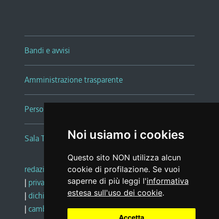
Bandi e avvisi
Amministrazione trasparente
Persone e Uffici
Noi usiamo i cookies
Sala Tiziano Tessitori
Questo sito NON utilizza alcun
redazione web
|
note legali
|
glossario
cookie di profilazione. Se vuoi
saperne di più leggi l'
informativa
|
privacy
|
social media policy
estesa sull'uso dei cookie
.
|
dichiarazione di accessibilità
|
feedback
|
cambio preferenze cookie
Accetta