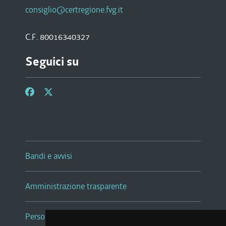
consiglio@certregione.fvg.it
C.F. 80016340327
Seguici su
Bandi e avvisi
Amministrazione trasparente
Persone e Uffici