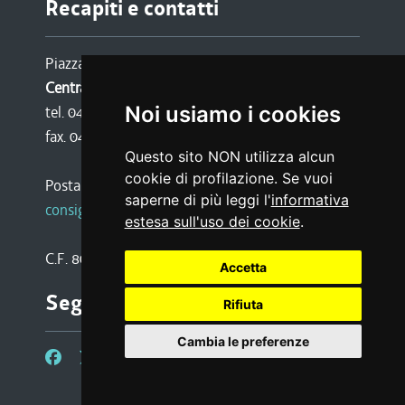
Recapiti e contatti
Piazza Oberdan 6, 34133 TRIESTE
Centralino:
Noi usiamo i cookies
tel. 040 3771111
fax. 040 3773190
Questo sito NON utilizza alcun
cookie di profilazione. Se vuoi
Posta certificata:
saperne di più leggi l'
informativa
consiglio@certregione.fvg.it
estesa sull'uso dei cookie
.
C.F. 80016340327
Accetta
Seguici su
Rifiuta
Cambia le preferenze