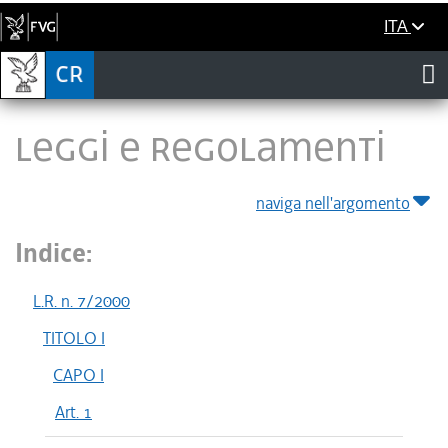
ITA
LEGGI E REGOLAMENTI
naviga nell'argomento
Indice:
L.R. n. 7/2000
TITOLO I
CAPO I
Art. 1