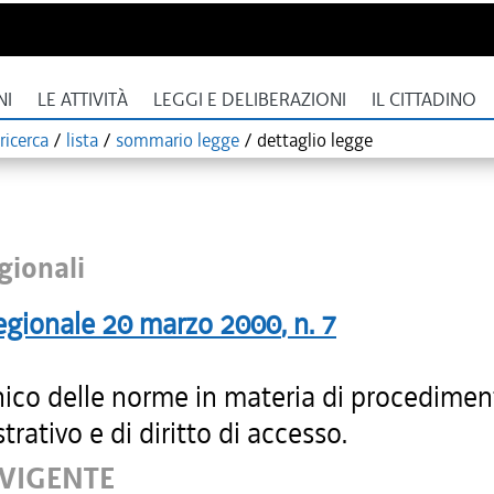
NI
LE ATTIVITÀ
LEGGI E DELIBERAZIONI
IL CITTADINO
ricerca
/
lista
/
sommario legge
/
dettaglio legge
gionali
egionale
20 marzo 2000
, n.
7
nico delle norme in materia di procedimen
rativo e di diritto di accesso.
 VIGENTE