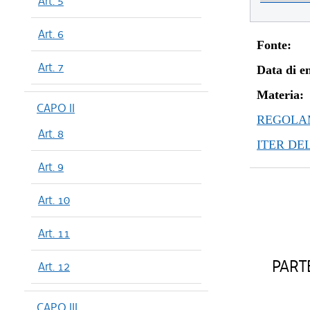
Art. 5
Art. 6
Fonte:
Art. 7
Data di en
Materia:
CAPO II
REGOLAM
Art. 8
ITER DE
Art. 9
Art. 10
Art. 11
PART
Art. 12
CAPO III