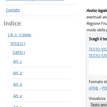
Contatti
Avviso legal
eventuali an
Indice:
Regione Friul
modo della p
L.R. n. 7/2000
Scegli il te
TITOLO I
TESTO VI
CAPO I
TESTO ST
Art. 1
Art. 2
Formato st
Art. 3
HTML
-
PD
Art. 4
Visualizza: