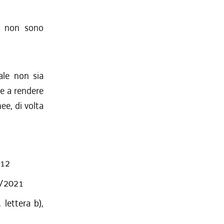
he non sono
ale non sia
de a rendere
ee, di volta
012
 8/2021
lettera b),