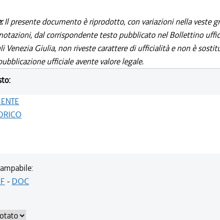
e:
Il presente documento è riprodotto, con variazioni nella veste gr
notazioni, dal corrispondente testo pubblicato nel Bollettino uffic
i Venezia Giulia, non riveste carattere di ufficialità e non è sostit
ubblicazione ufficiale avente valore legale.
sto:
GENTE
ORICO
ampabile:
F
-
DOC