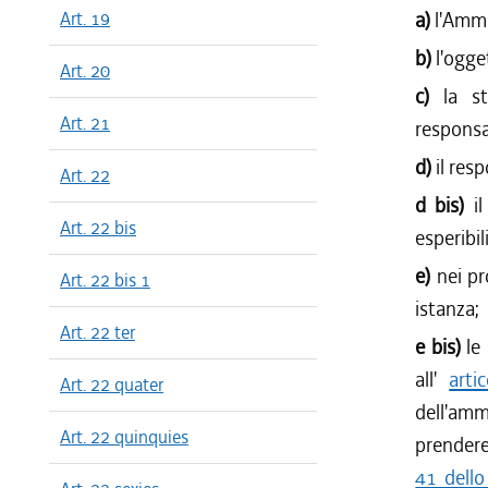
Art. 19
a)
l'Amm
b)
l'ogg
Art. 20
c)
la st
Art. 21
responsa
d)
il res
Art. 22
d bis)
i
Art. 22 bis
esperibil
e)
nei pr
Art. 22 bis 1
istanza;
Art. 22 ter
e bis)
le
all'
arti
Art. 22 quater
dell'amm
Art. 22 quinquies
prendere 
41 dello