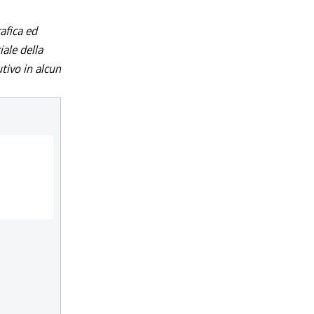
afica ed
iale della
utivo in alcun