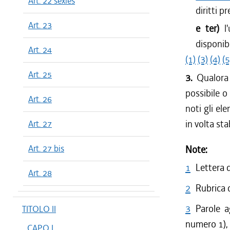
Art. 22 sexies
diritti p
Art. 23
e ter)
l
disponibi
Art. 24
(1)
(3)
(4)
(5
Art. 25
3.
Qualora
possibile o
Art. 26
noti gli el
in volta st
Art. 27
Art. 27 bis
Note:
1
Lettera 
Art. 28
2
Rubrica d
3
Parole a
TITOLO II
numero 1),
CAPO I