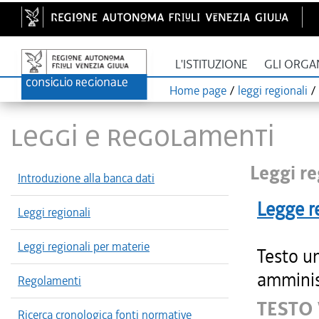
L'ISTITUZIONE
GLI ORGA
Home page
/
leggi regionali
/
LEGGI E REGOLAMENTI
Leggi re
Introduzione alla banca dati
Legge r
Leggi regionali
Leggi regionali per materie
Testo u
amminist
Regolamenti
TESTO
Ricerca cronologica fonti normative