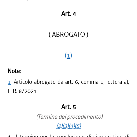
Art. 4
( ABROGATO )
(1)
Note:
1
Articolo abrogato da art. 6, comma 1, lettera a),
L. R. 8/2021
Art. 5
(Termine del procedimento)
(2)
(3)
(4)
(5)
1.
Il termine per la conclusione di ciascun tipo di