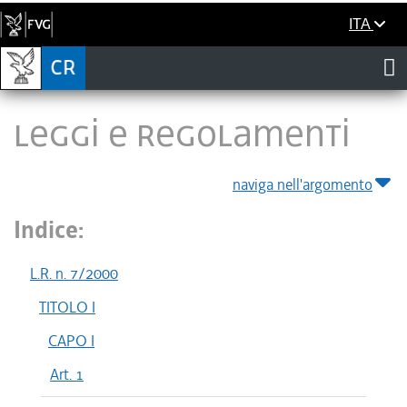
ITA
LEGGI E REGOLAMENTI
naviga nell'argomento
Indice:
L.R. n. 7/2000
TITOLO I
CAPO I
Art. 1