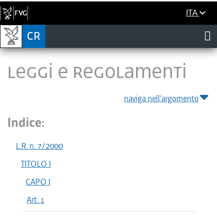
ITA
LEGGI E REGOLAMENTI
naviga nell'argomento
Indice:
L.R. n. 7/2000
TITOLO I
CAPO I
Art. 1