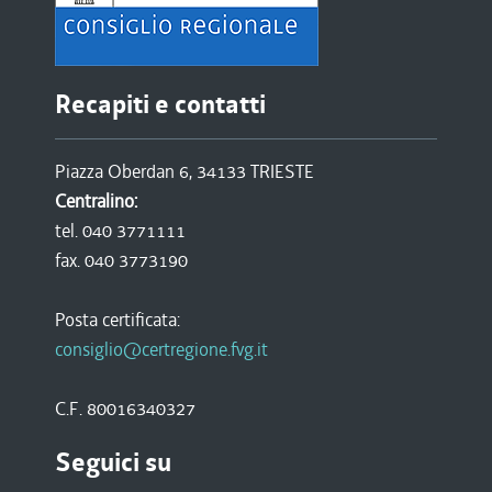
Recapiti e contatti
Piazza Oberdan 6, 34133 TRIESTE
Centralino:
tel. 040 3771111
fax. 040 3773190
Posta certificata:
consiglio@certregione.fvg.it
C.F. 80016340327
Seguici su