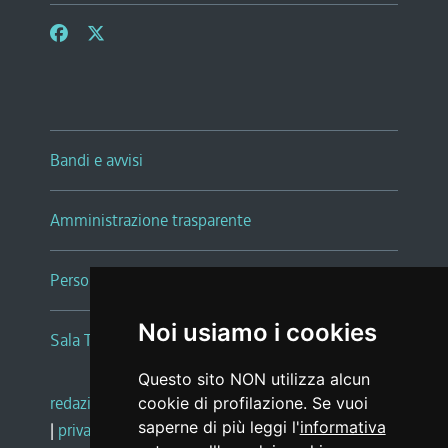
Bandi e avvisi
Amministrazione trasparente
Persone e Uffici
Noi usiamo i cookies
Sala Tiziano Tessitori
Questo sito NON utilizza alcun
redazione web
|
note legali
|
glossario
cookie di profilazione. Se vuoi
saperne di più leggi l'
informativa
|
privacy
|
social media policy