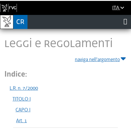
ITA
LEGGI E REGOLAMENTI
naviga nell'argomento
Indice:
L.R. n. 7/2000
TITOLO I
CAPO I
Art. 1