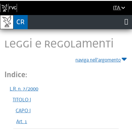
ITA
LEGGI E REGOLAMENTI
naviga nell'argomento
Indice:
L.R. n. 7/2000
TITOLO I
CAPO I
Art. 1