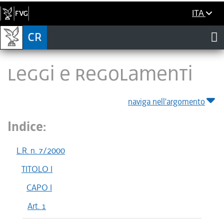
ITA
LEGGI E REGOLAMENTI
naviga nell'argomento
Indice:
L.R. n. 7/2000
TITOLO I
CAPO I
Art. 1