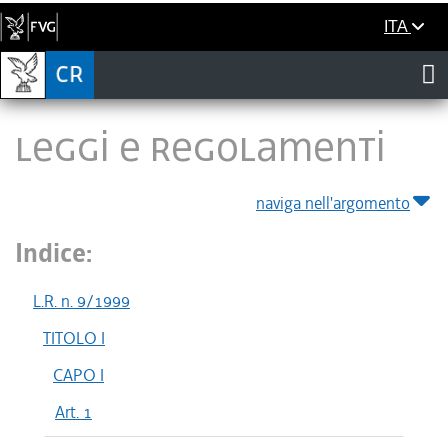
ITA
LEGGI E REGOLAMENTI
naviga nell'argomento
Indice:
L.R. n. 9/1999
TITOLO I
CAPO I
Art. 1