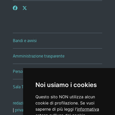
Bandi e avvisi
Amministrazione trasparente
Persone e Uffici
Noi usiamo i cookies
Sala Tiziano Tessitori
Questo sito NON utilizza alcun
redazione web
|
note legali
|
glossario
cookie di profilazione. Se vuoi
saperne di più leggi l'
informativa
|
privacy
|
social media policy