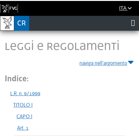
ITA
LEGGI E REGOLAMENTI
naviga nell'argomento
Indice:
L.R. n. 9/1999
TITOLO I
CAPO I
Art. 1