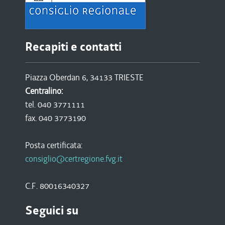
Recapiti e contatti
Piazza Oberdan 6, 34133 TRIESTE
Centralino:
tel. 040 3771111
fax. 040 3773190
Posta certificata:
consiglio@certregione.fvg.it
C.F. 80016340327
Seguici su