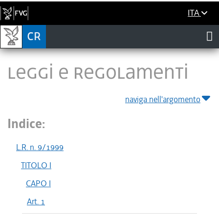
ITA
LEGGI E REGOLAMENTI
naviga nell'argomento
Indice:
L.R. n. 9/1999
TITOLO I
CAPO I
Art. 1