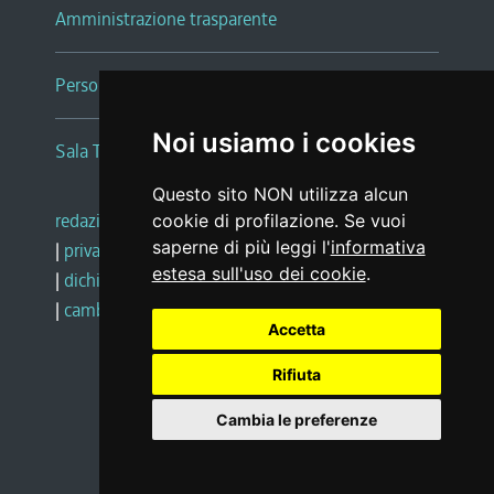
Amministrazione trasparente
Persone e Uffici
Noi usiamo i cookies
Sala Tiziano Tessitori
Questo sito NON utilizza alcun
redazione web
|
note legali
|
glossario
cookie di profilazione. Se vuoi
saperne di più leggi l'
informativa
|
privacy
|
social media policy
estesa sull'uso dei cookie
.
|
dichiarazione di accessibilità
|
feedback
|
cambio preferenze cookie
Accetta
Rifiuta
Realizzato da
Cambia le preferenze