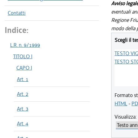
Avviso legal
eventuali an
Contatti
Regione Friul
Indice:
modo della p
Scegli il te
L.R. n. 9/1999
TESTO VI
TITOLO I
TESTO ST
CAPO I
Art. 1
Art. 2
Formato st
HTML
-
PD
Art. 3
Visualizza:
Art. 4