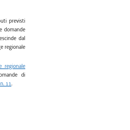
ti previsti
lle domande
escinde dal
ge regionale
e regionale
domande di
 n. 11
.