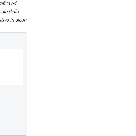
afica ed
iale della
utivo in alcun