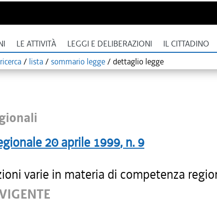
NI
LE ATTIVITÀ
LEGGI E DELIBERAZIONI
IL CITTADINO
ricerca
/
lista
/
sommario legge
/
dettaglio legge
gionali
egionale
20 aprile 1999
, n.
9
ioni varie in materia di competenza regio
 VIGENTE