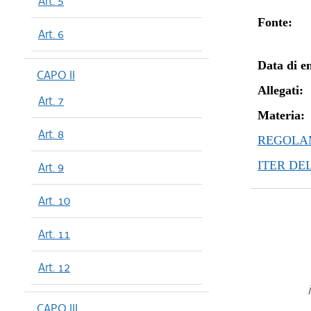
Art. 5
Fonte:
Art. 6
Data di en
CAPO II
Allegati:
Art. 7
Materia:
Art. 8
REGOLAM
ITER DE
Art. 9
Art. 10
Art. 11
Art. 12
CAPO III