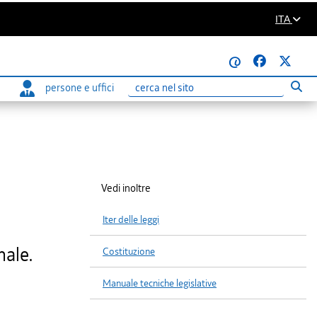
ITA
@
persone e uffici
Eseg
Ricerca
Vedi inoltre
Iter delle leggi
nale.
Costituzione
Manuale tecniche legislative