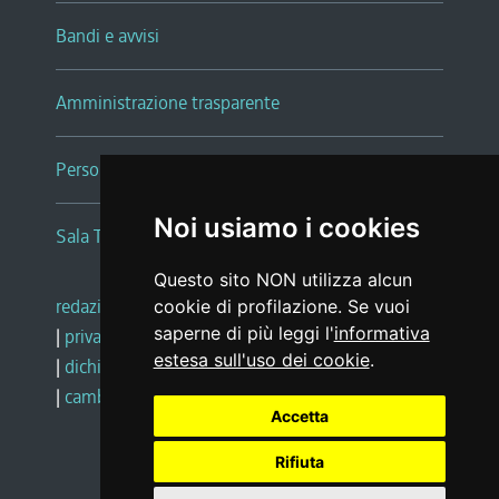
Bandi e avvisi
Amministrazione trasparente
Persone e Uffici
Noi usiamo i cookies
Sala Tiziano Tessitori
Questo sito NON utilizza alcun
redazione web
|
note legali
|
glossario
cookie di profilazione. Se vuoi
saperne di più leggi l'
informativa
|
privacy
|
social media policy
estesa sull'uso dei cookie
.
|
dichiarazione di accessibilità
|
feedback
|
cambio preferenze cookie
Accetta
Rifiuta
Realizzato da