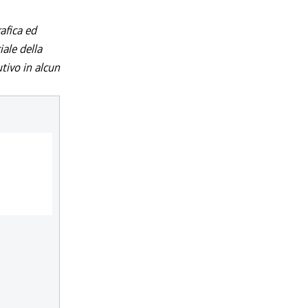
afica ed
iale della
utivo in alcun