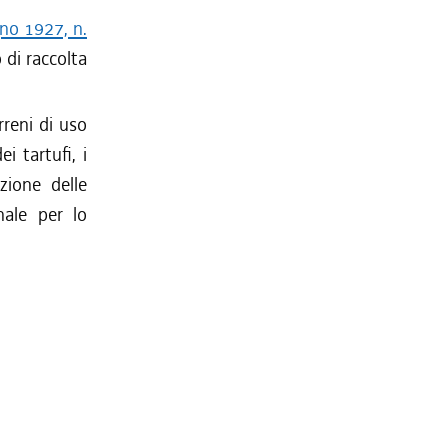
gno 1927, n.
o di raccolta
rreni di uso
i tartufi, i
ione delle
nale per lo