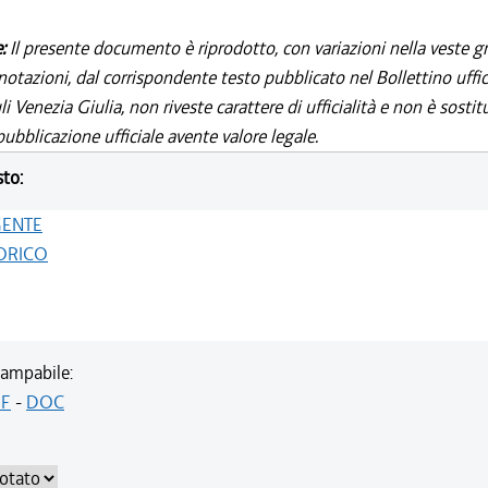
e:
Il presente documento è riprodotto, con variazioni nella veste gr
notazioni, dal corrispondente testo pubblicato nel Bollettino uffic
i Venezia Giulia, non riveste carattere di ufficialità e non è sostit
ubblicazione ufficiale avente valore legale.
sto:
GENTE
ORICO
ampabile:
F
-
DOC