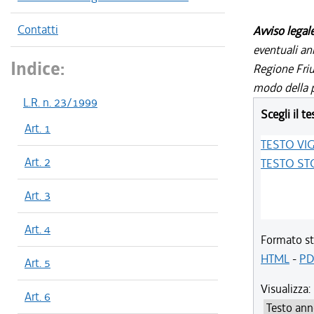
Contatti
Avviso legal
eventuali an
Indice:
Regione Friul
modo della p
L.R. n. 23/1999
Scegli il te
Art. 1
TESTO VI
Art. 2
TESTO ST
Art. 3
Art. 4
Formato st
HTML
-
PD
Art. 5
Visualizza:
Art. 6