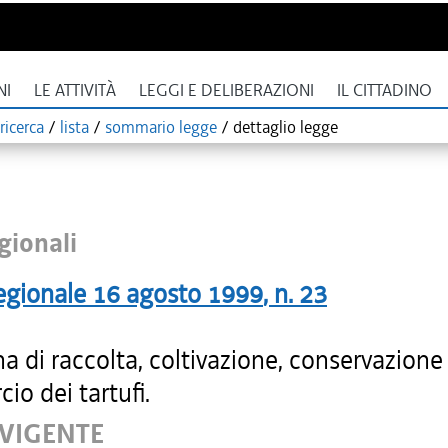
NI
LE ATTIVITÀ
LEGGI E DELIBERAZIONI
IL CITTADINO
ricerca
/
lista
/
sommario legge
/
dettaglio legge
gionali
egionale
16 agosto 1999
, n.
23
na di raccolta, coltivazione, conservazione
o dei tartufi.
 VIGENTE