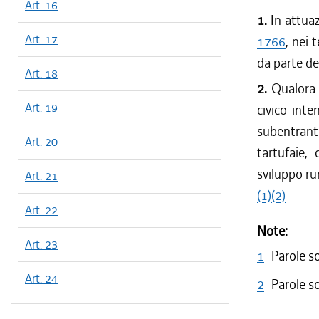
Art. 16
1.
In attua
Art. 17
1766
, nei 
da parte de
Art. 18
2.
Qualora i
Art. 19
civico inte
subentran
Art. 20
tartufaie,
sviluppo ru
Art. 21
(1)
(2)
Art. 22
Note:
Art. 23
1
Parole s
Art. 24
2
Parole s