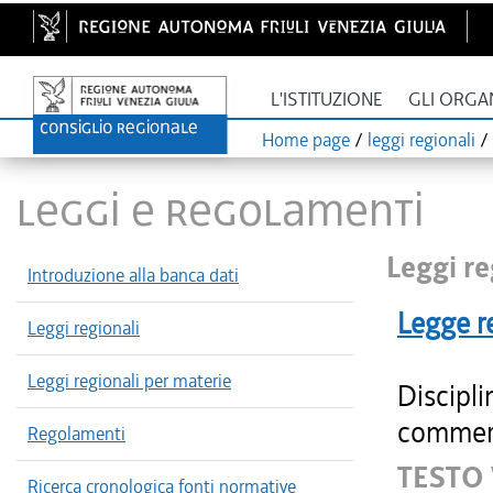
L'ISTITUZIONE
GLI ORGA
Home page
/
leggi regionali
/
LEGGI E REGOLAMENTI
Leggi re
Introduzione alla banca dati
Legge r
Leggi regionali
Leggi regionali per materie
Discipli
commerci
Regolamenti
TESTO
Ricerca cronologica fonti normative