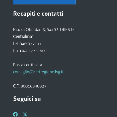
Recapiti e contatti
Piazza Oberdan 6, 34133 TRIESTE
Centralino:
tel. 040 3771111
fax. 040 3773190
Posta certificata:
consiglio@certregione.fvg.it
C.F. 80016340327
Seguici su