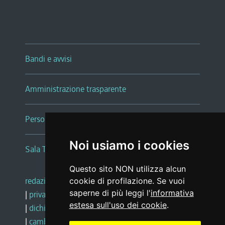
Bandi e avvisi
Amministrazione trasparente
Persone e Uffici
Noi usiamo i cookies
Sala Tiziano Tessitori
Questo sito NON utilizza alcun
redazione web
|
note legali
|
glossario
cookie di profilazione. Se vuoi
saperne di più leggi l'
informativa
|
privacy
|
social media policy
estesa sull'uso dei cookie
.
|
dichiarazione di accessibilità
|
feedback
|
cambio preferenze cookie