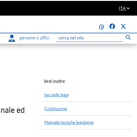
ITA
@
persone e uffici
Eseg
Ricerca
Vedi inoltre
Iter delle leggi
nnale ed
Costituzione
Manuale tecniche legislative