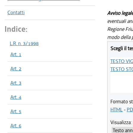
Contatti
Avviso legal
eventuali an
Indice:
Regione Friul
modo della p
L.R. n. 3/1998
Scegli il te
Art. 1
TESTO VI
Art. 2
TESTO ST
Art. 3
Art. 4
Formato st
HTML
-
PD
Art. 5
Visualizza:
Art. 6