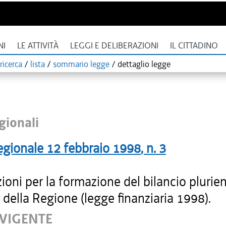
NI
LE ATTIVITÀ
LEGGI E DELIBERAZIONI
IL CITTADINO
ricerca
/
lista
/
sommario legge
/
dettaglio legge
gionali
egionale
12 febbraio 1998
, n.
3
ioni per la formazione del bilancio plurie
della Regione (legge finanziaria 1998).
 VIGENTE