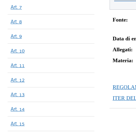
Art. 7
Fonte:
Art. 8
Art. 9
Data di en
Allegati:
Art. 10
Materia:
Art. 11
Art. 12
REGOLAM
Art. 13
ITER DE
Art. 14
Art. 15