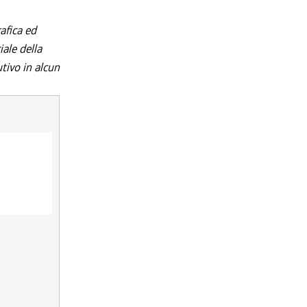
afica ed
iale della
utivo in alcun