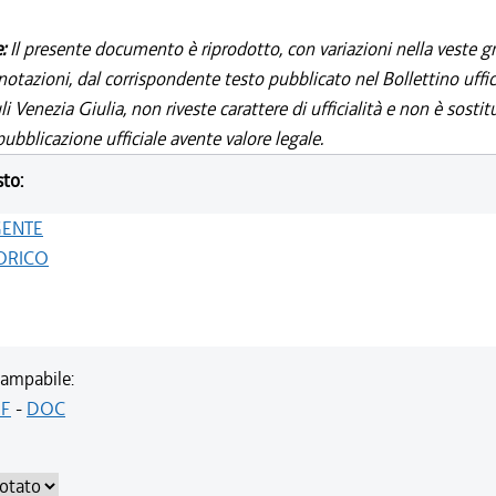
e:
Il presente documento è riprodotto, con variazioni nella veste gr
notazioni, dal corrispondente testo pubblicato nel Bollettino uffic
i Venezia Giulia, non riveste carattere di ufficialità e non è sostit
ubblicazione ufficiale avente valore legale.
sto:
GENTE
ORICO
ampabile:
F
-
DOC