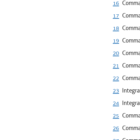
16
Comma 
17
Comma 
18
Comma 
19
Comma 
20
Comma 
21
Comma 
22
Comma 
23
Integra
24
Integra
25
Comma 
26
Comma 