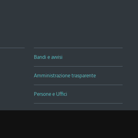
Bandi e avvisi
Amministrazione trasparente
Persone e Uffici
Sala Tiziano Tessitori