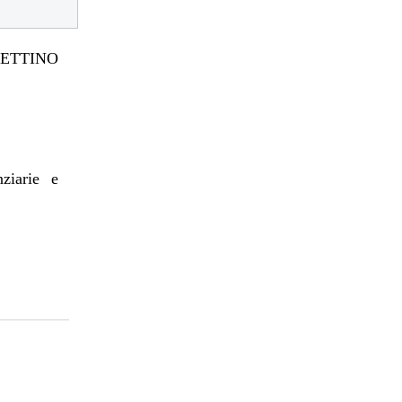
TTINO
nziarie e