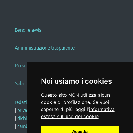
Bandi e avvisi
Amministrazione trasparente
Persone e Uffici
Noi usiamo i cookies
Sala Tiziano Tessitori
Questo sito NON utilizza alcun
redazione web
|
note legali
|
glossario
cookie di profilazione. Se vuoi
saperne di più leggi l'
informativa
|
privacy
|
social media policy
estesa sull'uso dei cookie
.
|
dichiarazione di accessibilità
|
feedback
|
cambio preferenze cookie
Accetta