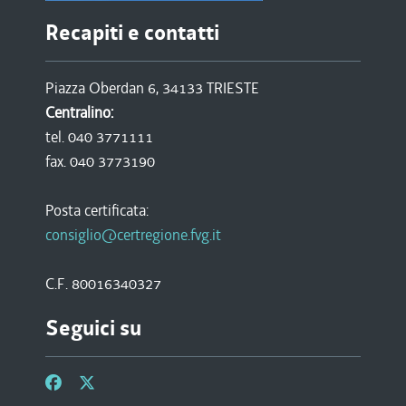
Recapiti e contatti
Piazza Oberdan 6, 34133 TRIESTE
Centralino:
tel. 040 3771111
fax. 040 3773190
Posta certificata:
consiglio@certregione.fvg.it
C.F. 80016340327
Seguici su