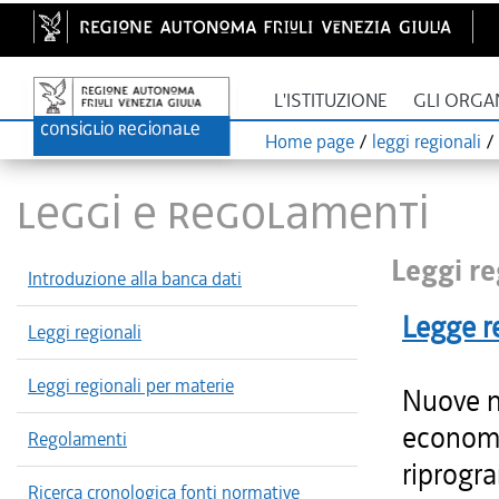
L'ISTITUZIONE
GLI ORGA
Home page
/
leggi regionali
/
LEGGI E REGOLAMENTI
Leggi re
Introduzione alla banca dati
Legge r
Leggi regionali
Leggi regionali per materie
Nuove no
economi
Regolamenti
riprogr
Ricerca cronologica fonti normative