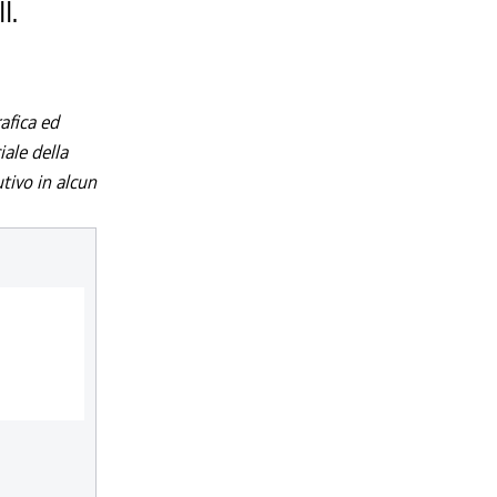
I.
afica ed
iale della
utivo in alcun