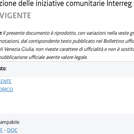
zione delle iniziative comunitarie Interreg I
 VIGENTE
e:
Il presente documento è riprodotto, con variazioni nella veste gr
notazioni, dal corrispondente testo pubblicato nel Bollettino uffic
i Venezia Giulia, non riveste carattere di ufficialità e non è sostit
ubblicazione ufficiale avente valore legale.
sto:
GENTE
ORICO
ampabile:
F
-
DOC