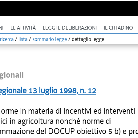
NI
LE ATTIVITÀ
LEGGI E DELIBERAZIONI
IL CITTADINO
ricerca
/
lista
/
sommario legge
/
dettaglio legge
gionali
egionale
13 luglio 1998
, n.
12
rme in materia di incentivi ed interventi
ci in agricoltura nonché norme di
ammazione del DOCUP obiettivo 5 b) e pr