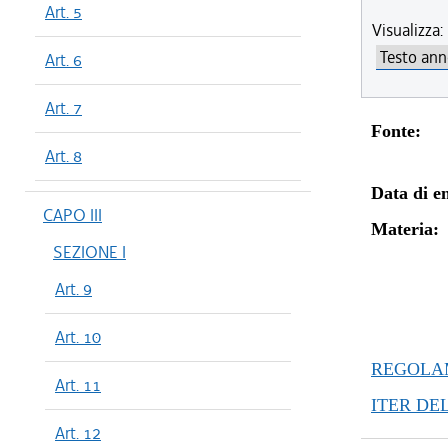
Art. 5
Visualizza:
Art. 6
Art. 7
Fonte:
Art. 8
Data di en
CAPO III
Materia:
SEZIONE I
Art. 9
Art. 10
REGOLAM
Art. 11
ITER DE
Art. 12