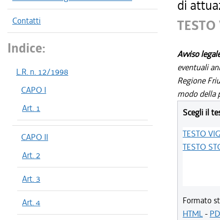
di attua
Contatti
TESTO
Indice:
Avviso legal
eventuali an
L.R. n. 12/1998
Regione Friul
CAPO I
modo della p
Art. 1
Scegli il te
TESTO VI
CAPO II
TESTO ST
Art. 2
Art. 3
Formato st
Art. 4
HTML
-
PD