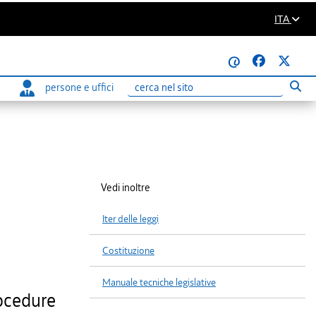
ITA
@
persone e uffici
Eseg
Ricerca
Vedi inoltre
Iter delle leggi
Costituzione
Manuale tecniche legislative
ocedure