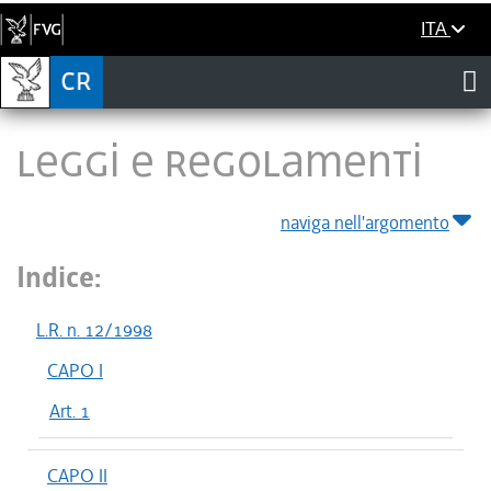
ITA
LEGGI E REGOLAMENTI
naviga nell'argomento
Indice:
L.R. n. 12/1998
CAPO I
Art. 1
CAPO II