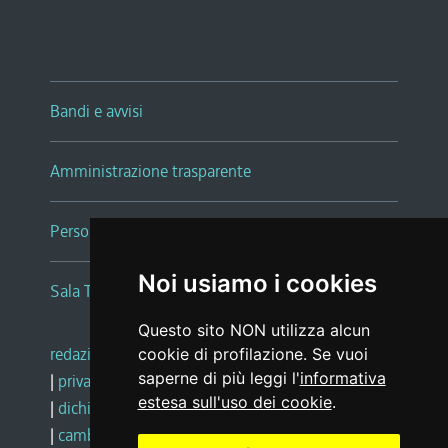
Bandi e avvisi
Amministrazione trasparente
Persone e Uffici
Noi usiamo i cookies
Sala Tiziano Tessitori
Questo sito NON utilizza alcun
redazione web
|
note legali
|
glossario
cookie di profilazione. Se vuoi
saperne di più leggi l'
informativa
|
privacy
|
social media policy
estesa sull'uso dei cookie
.
|
dichiarazione di accessibilità
|
feedback
|
cambio preferenze cookie