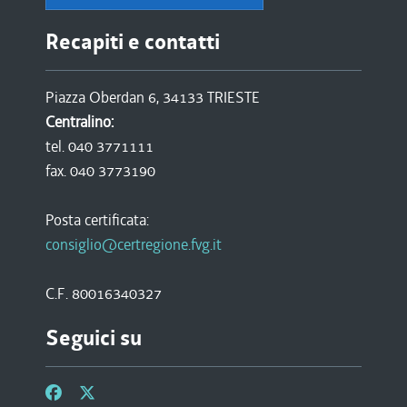
Recapiti e contatti
Piazza Oberdan 6, 34133 TRIESTE
Centralino:
tel. 040 3771111
fax. 040 3773190
Posta certificata:
consiglio@certregione.fvg.it
C.F. 80016340327
Seguici su