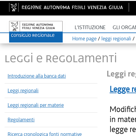
L'ISTITUZIONE
GLI ORGA
Home page
/
leggi regionali
/
LEGGI E REGOLAMENTI
Leggi re
Introduzione alla banca dati
Legge r
Leggi regionali
Leggi regionali per materie
Modific
in mater
Regolamenti
legge re
Ricerca cronologica fonti normative