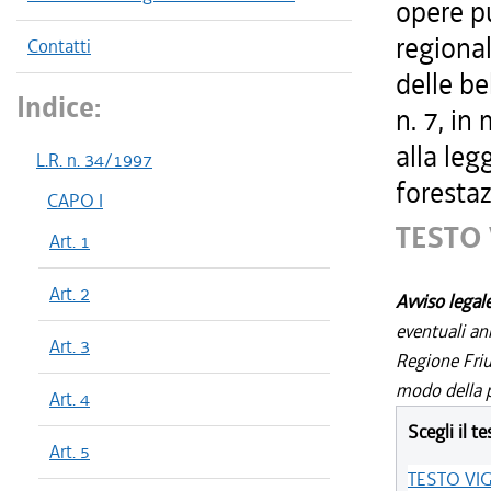
opere pu
regional
Contatti
delle be
Indice:
n. 7, in
alla leg
L.R. n. 34/1997
forestaz
CAPO I
TESTO
Art. 1
Art. 2
Avviso legal
eventuali an
Art. 3
Regione Friul
modo della p
Art. 4
Scegli il te
Art. 5
TESTO VI