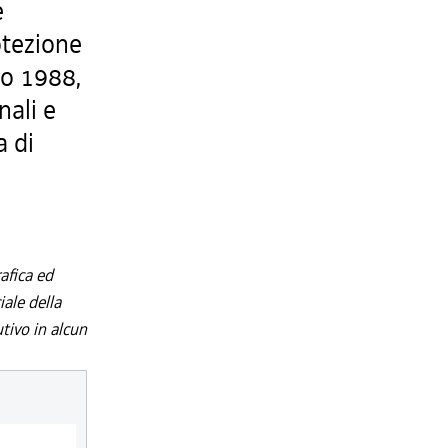
e
otezione
zo 1988,
nali e
a di
afica ed
iale della
utivo in alcun