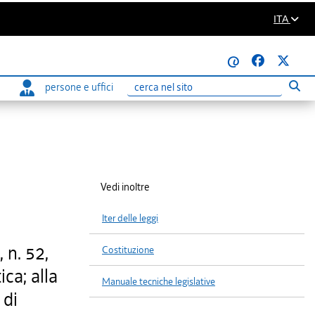
ITA
@
persone e uffici
Eseg
Ricerca
Vedi inoltre
Iter delle leggi
 n. 52,
Costituzione
ica; alla
Manuale tecniche legislative
 di