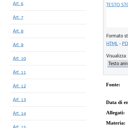
Art. 6
TESTO ST
Art. 7
Art. 8
Formato st
HTML
-
PD
Art. 9
Visualizza:
Art. 10
Art. 11
Fonte:
Art. 12
Art. 13
Data di en
Allegati:
Art. 14
Materia:
Art. 15