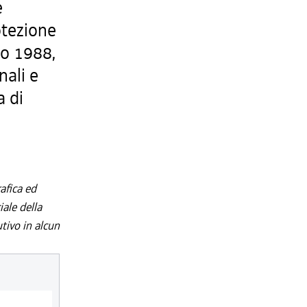
e
otezione
zo 1988,
nali e
a di
afica ed
iale della
utivo in alcun