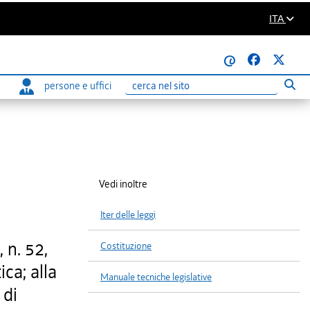
ITA
@
persone e uffici
Eseg
Ricerca
Vedi inoltre
Iter delle leggi
 n. 52,
Costituzione
ica; alla
Manuale tecniche legislative
 di