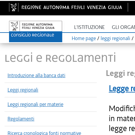
L'ISTITUZIONE
GLI ORGA
Home page
/
leggi regionali
/
LEGGI E REGOLAMENTI
Leggi re
Introduzione alla banca dati
Legge r
Leggi regionali
Leggi regionali per materie
Modific
in mater
Regolamenti
legge re
Ricerca cronologica fonti normative