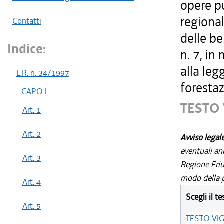
opere pu
regional
Contatti
delle be
Indice:
n. 7, in
alla leg
L.R. n. 34/1997
forestaz
CAPO I
TESTO
Art. 1
Art. 2
Avviso legal
eventuali an
Art. 3
Regione Friul
modo della p
Art. 4
Scegli il te
Art. 5
TESTO VI