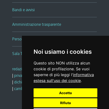
Bandi e avvisi
Amministrazione trasparente
Persone e Uffici
Noi usiamo i cookies
Sala Tiziano Tessitori
Questo sito NON utilizza alcun
redazione web
|
note legali
|
glossario
cookie di profilazione. Se vuoi
saperne di più leggi l'
informativa
|
privacy
|
social media policy
estesa sull'uso dei cookie
.
|
dichiarazione di accessibilità
|
feedback
|
cambio preferenze cookie
Accetta
Rifiuta
Realizzato da