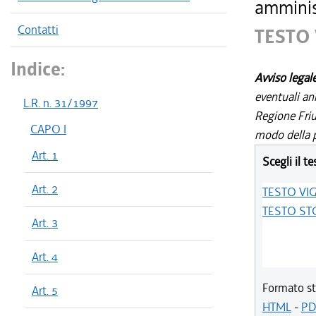
amminist
Contatti
TESTO
Indice:
Avviso legal
eventuali an
L.R. n. 31/1997
Regione Friul
CAPO I
modo della p
Art. 1
Scegli il te
Art. 2
TESTO VI
TESTO ST
Art. 3
Art. 4
Formato st
Art. 5
HTML
-
PD