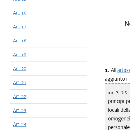
Art. 16
No
Art. 17
Art. 18
Art. 19
Art. 20
1.
All'
artic
aggiunto il
Art. 21
<< 3 bis. 
Art. 22
principi p
locali del
Art. 23
omogenei
Art. 24
personale 