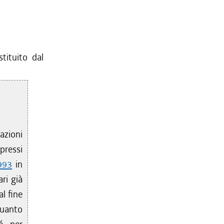
tituito dal
azioni
pressi
993
in
ri già
al fine
quanto