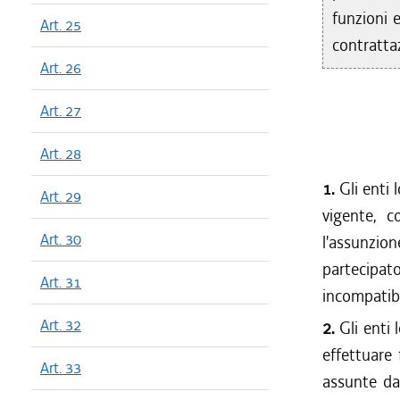
funzioni 
Art. 25
contratta
Art. 26
Art. 27
Art. 28
1.
Gli enti l
Art. 29
vigente, c
Art. 30
l'assunzion
partecipa
Art. 31
incompatibi
Art. 32
2.
Gli enti 
effettuare 
Art. 33
assunte da 