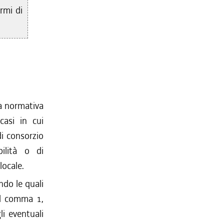
rmi di
lla normativa
casi in cui
di consorzio
ilità o di
locale.
ndo le quali
 al comma 1,
li eventuali