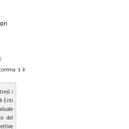
ori
)
l comma 3 è
tresì i
li Enti
raduale
co del
ettive