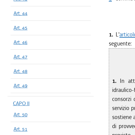
Art. 44
Art. 45
1.
L'
artico
Art. 46
seguente:
Art. 47
Art. 48
1.
In atte
Art. 49
idraulico
consorzi d
CAPO II
servizio p
Art. 50
sostiene a
di provv
Art. 51