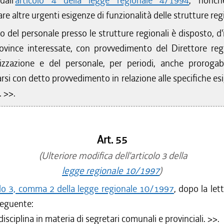
all'
articolo 4 della legge regionale 4/1994
, nonch
re altre urgenti esigenze di funzionalità delle strutture regi
zo del personale presso le strutture regionali è disposto, d
ovince interessate, con provvedimento del Direttore reg
nizzazione e del personale, per periodi, anche prorogabi
rsi con detto provvedimento in relazione alle specifiche es
. >>.
Art. 55
(Ulteriore modifica dell'articolo 3 della
legge regionale 10/1997
)
olo 3, comma 2 della legge regionale 10/1997
, dopo la let
 seguente:
 disciplina in materia di segretari comunali e provinciali. >>.