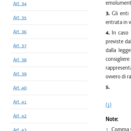
emolumenti 
Art. 34
3.
Gli enti 
Art. 35
entrata in 
Art. 36
4.
In caso d
previste da
Art. 37
dalla legg
consigliere 
Art. 38
rappresenta
Art. 39
ovvero di ra
5.
Art. 40
Art. 41
(1)
Art. 42
Note:
1
Comma 5 
Art. 43