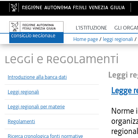
L'ISTITUZIONE
GLI ORGA
Home page
/
leggi regionali
/
LEGGI E REGOLAMENTI
Leggi re
Introduzione alla banca dati
Legge r
Leggi regionali
Leggi regionali per materie
Norme i
organizz
Regolamenti
regional
Ricerca cronologica fonti normative