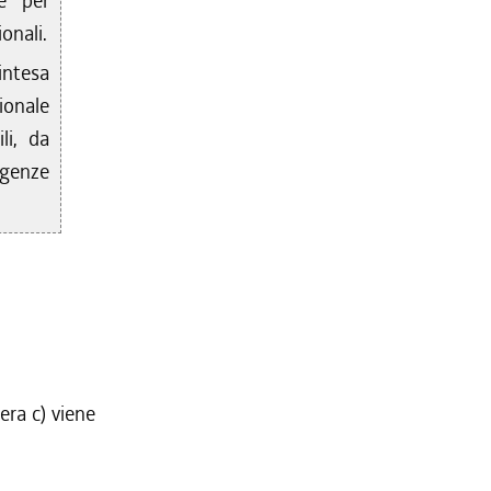
é per
onali.
'intesa
ionale
li, da
igenze
tera c) viene