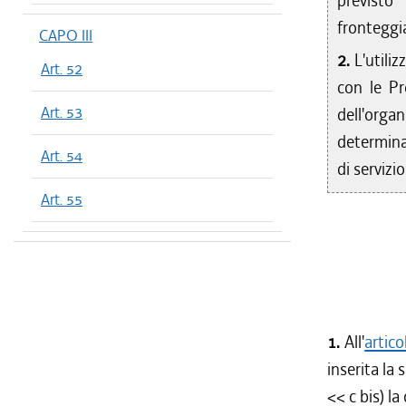
previsto d
fronteggia
CAPO III
2.
L'utiliz
Art. 52
con le Pr
Art. 53
dell'orga
determina
Art. 54
di servizio
Art. 55
1.
All'
artic
inserita la
<< c bis) la