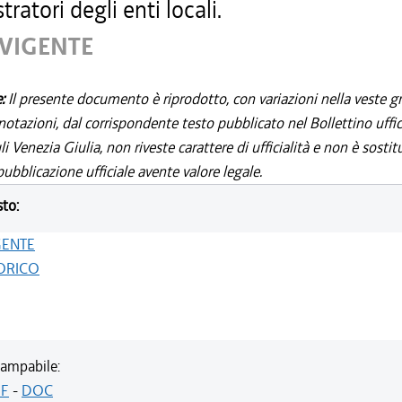
ratori degli enti locali.
 VIGENTE
e:
Il presente documento è riprodotto, con variazioni nella veste gr
notazioni, dal corrispondente testo pubblicato nel Bollettino uffic
i Venezia Giulia, non riveste carattere di ufficialità e non è sostit
ubblicazione ufficiale avente valore legale.
sto:
GENTE
ORICO
ampabile:
F
-
DOC