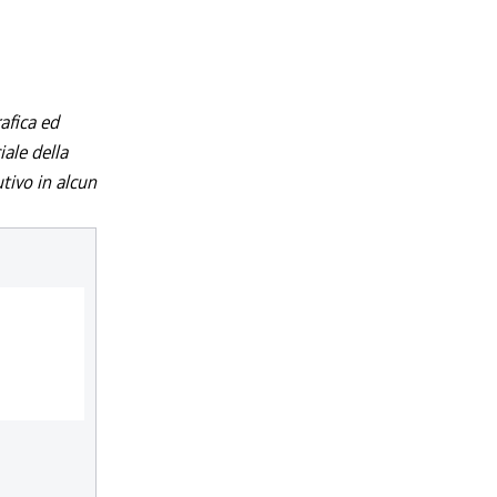
afica ed
iale della
utivo in alcun