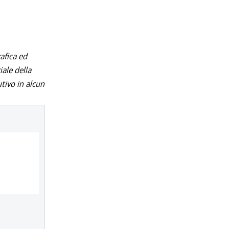
afica ed
iale della
utivo in alcun