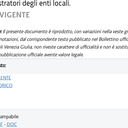
ratori degli enti locali.
 VIGENTE
e:
Il presente documento è riprodotto, con variazioni nella veste gr
notazioni, dal corrispondente testo pubblicato nel Bollettino uffic
i Venezia Giulia, non riveste carattere di ufficialità e non è sostit
ubblicazione ufficiale avente valore legale.
sto:
GENTE
ORICO
ampabile:
F
-
DOC