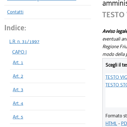
amminist
Contatti
TESTO
Indice:
Avviso legal
eventuali an
L.R. n. 31/1997
Regione Friul
CAPO I
modo della p
Art. 1
Scegli il te
Art. 2
TESTO VI
TESTO ST
Art. 3
Art. 4
Formato st
Art. 5
HTML
-
PD