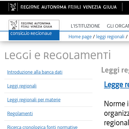
L'ISTITUZIONE
GLI ORGA
Home page
/
leggi regionali
/
LEGGI E REGOLAMENTI
Leggi re
Introduzione alla banca dati
Legge r
Leggi regionali
Leggi regionali per materie
Norme i
organizz
Regolamenti
regional
Ricerca cronologica fonti normative