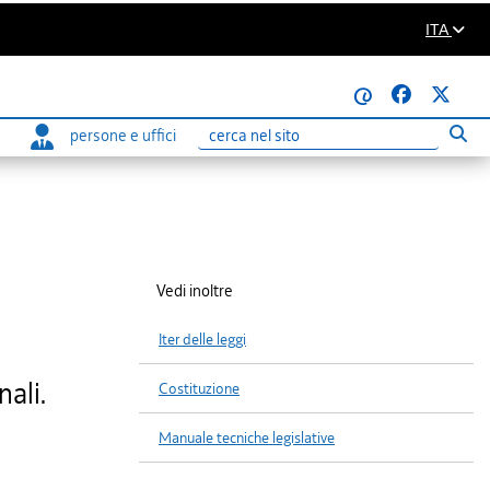
ITA
@
persone e uffici
Eseg
Ricerca
Vedi inoltre
Iter delle leggi
nali.
Costituzione
Manuale tecniche legislative