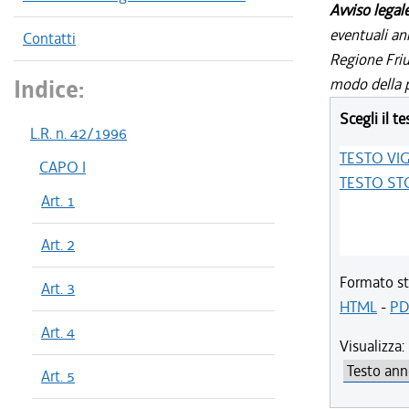
Avviso legal
eventuali an
Contatti
Regione Friul
Indice:
modo della p
Scegli il te
L.R. n. 42/1996
TESTO VI
CAPO I
TESTO ST
Art. 1
Art. 2
Formato st
Art. 3
HTML
-
PD
Art. 4
Visualizza:
Art. 5