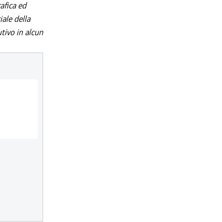
afica ed
iale della
utivo in alcun