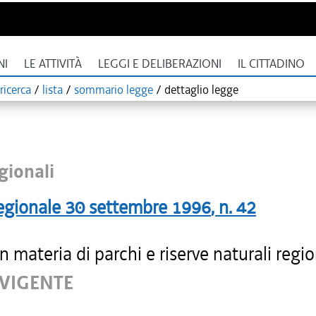
NI
LE ATTIVITÀ
LEGGI E DELIBERAZIONI
IL CITTADINO
ricerca
/
lista
/
sommario legge
/
dettaglio legge
gionali
egionale
30 settembre 1996
, n.
42
 materia di parchi e riserve naturali regio
 VIGENTE