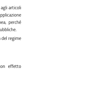
agli articoli
pplicazione
pea, perché
pubbliche.
a del regime
on effetto