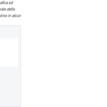
afica ed
iale della
utivo in alcun