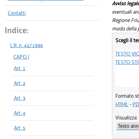
Avviso legal
eventuali an
Contatti
Regione Friul
Indice:
modo della p
Scegli il te
L.R. n. 42/1996
TESTO VI
CAPO I
TESTO ST
Art. 1
Art. 2
Formato st
Art. 3
HTML
-
PD
Art. 4
Visualizza:
Art. 5