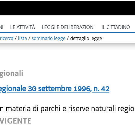
NI
LE ATTIVITÀ
LEGGI E DELIBERAZIONI
IL CITTADINO
ricerca
/
lista
/
sommario legge
/
dettaglio legge
gionali
egionale
30 settembre 1996
, n.
42
 materia di parchi e riserve naturali regio
 VIGENTE