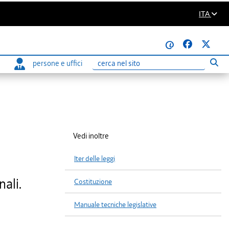
ITA
@
persone e uffici
Eseg
Ricerca
Vedi inoltre
Iter delle leggi
nali.
Costituzione
Manuale tecniche legislative