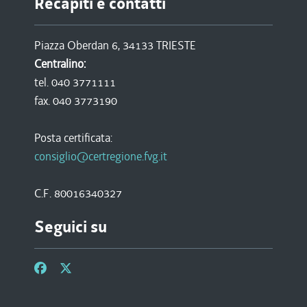
Recapiti e contatti
Piazza Oberdan 6, 34133 TRIESTE
Centralino:
tel. 040 3771111
fax. 040 3773190
Posta certificata:
consiglio@certregione.fvg.it
C.F. 80016340327
Seguici su