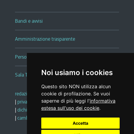
Bandi e avvisi
Amministrazione trasparente
Persone e Uffici
Noi usiamo i cookies
Sala Tiziano Tessitori
Questo sito NON utilizza alcun
redazione web
|
note legali
|
glossario
cookie di profilazione. Se vuoi
saperne di più leggi l'
informativa
|
privacy
|
social media policy
estesa sull'uso dei cookie
.
|
dichiarazione di accessibilità
|
feedback
|
cambio preferenze cookie
Accetta