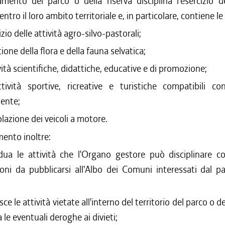
amento del parco o della riserva disciplina l'esercizio de
ntro il loro ambito territoriale e, in particolare, contiene l
izio delle attività agro-silvo-pastorali;
tione della flora e della fauna selvatica;
ività scientifiche, didattiche, educative e di promozione;
ttività sportive, ricreative e turistiche compatibili co
iente;
colazione dei veicoli a motore.
mento inoltre:
idua le attività che l'Organo gestore può disciplinare c
ioni da pubblicarsi all'Albo dei Comuni interessati dal p
isce le attività vietate all'interno del territorio del parco o de
a le eventuali deroghe ai divieti;