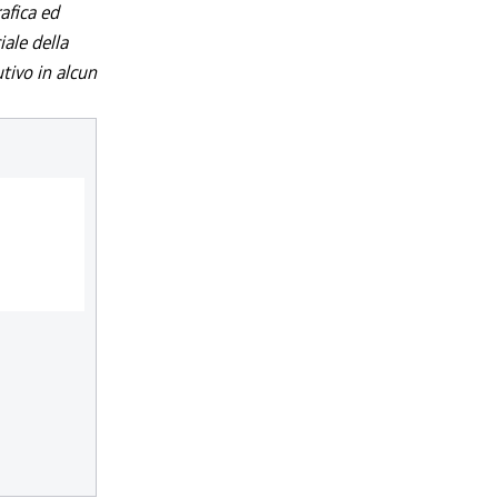
afica ed
iale della
utivo in alcun