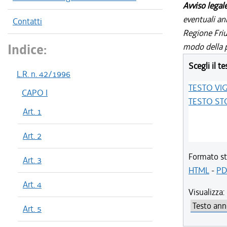
Avviso legal
eventuali an
Contatti
Regione Friul
Indice:
modo della p
Scegli il te
L.R. n. 42/1996
TESTO VI
CAPO I
TESTO ST
Art. 1
Art. 2
Formato st
Art. 3
HTML
-
PD
Art. 4
Visualizza:
Art. 5