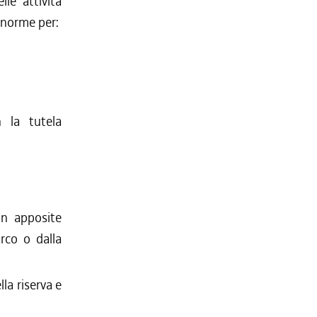
lle attività
e norme per:
n la tutela
on apposite
arco o dalla
lla riserva e