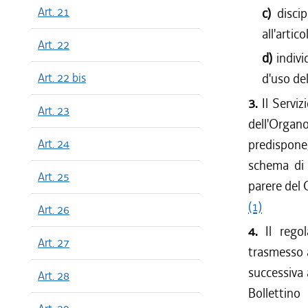
Art. 21
c)
disci
all'artico
Art. 22
d)
indivi
Art. 22 bis
d'uso de
3.
Il Servi
Art. 23
dell'Organ
Art. 24
predispone,
schema di 
Art. 25
parere del C
(1)
Art. 26
4.
Il rego
Art. 27
trasmesso a
successiva 
Art. 28
Bollettino