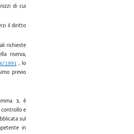
nizzi di cui
zi il diritto
li richieste
la riserva,
94/1991
, lo
simo previo
comma 3, è
 controllo e
bblicata sul
mpetente in