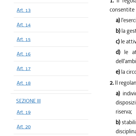
1.
Il regol
consentite e
Art. 13
a)
l'eserc
Art. 14
b)
la ges
Art. 15
c)
le att
d)
le a
Art. 16
dell'amb
Art. 17
e)
la cir
2.
Il regola
Art. 18
a)
indiv
SEZIONE III
disposiz
riserva;
Art. 19
b)
stabil
Art. 20
disciplin