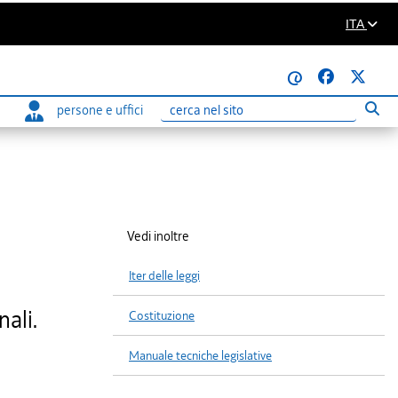
ITA
@
persone e uffici
Eseg
Ricerca
Vedi inoltre
Iter delle leggi
nali.
Costituzione
Manuale tecniche legislative