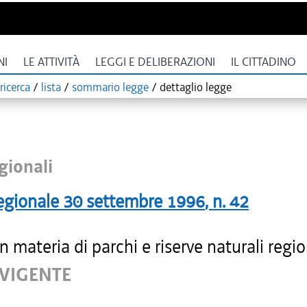
NI
LE ATTIVITÀ
LEGGI E DELIBERAZIONI
IL CITTADINO
ricerca
/
lista
/
sommario legge
/
dettaglio legge
gionali
egionale
30 settembre 1996
, n.
42
 materia di parchi e riserve naturali regio
 VIGENTE