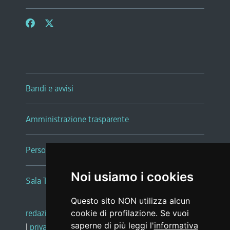
Bandi e avvisi
Amministrazione trasparente
Persone e Uffici
Noi usiamo i cookies
Sala Tiziano Tessitori
Questo sito NON utilizza alcun
redazione web
|
note legali
|
glossario
cookie di profilazione. Se vuoi
saperne di più leggi l'
informativa
|
privacy
|
social media policy