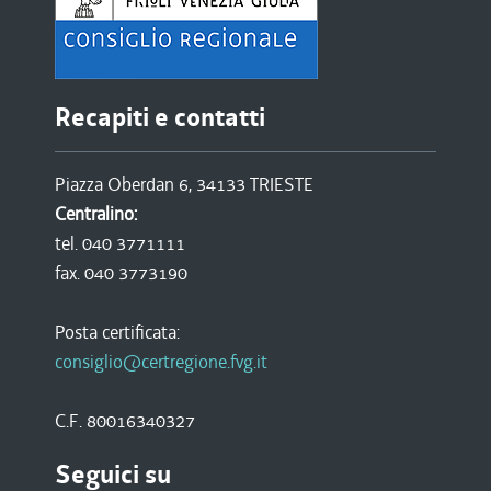
Recapiti e contatti
Piazza Oberdan 6, 34133 TRIESTE
Centralino:
tel. 040 3771111
fax. 040 3773190
Posta certificata:
consiglio@certregione.fvg.it
C.F. 80016340327
Seguici su