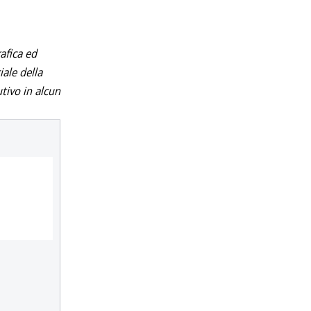
afica ed
iale della
utivo in alcun