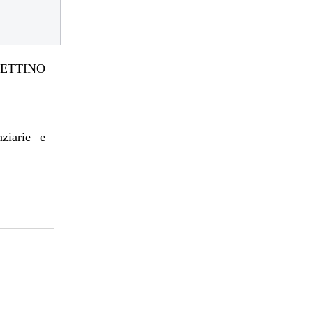
TTINO
nziarie e