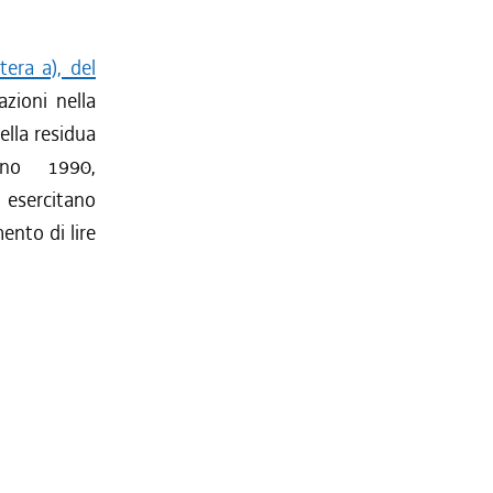
tera a), del
azioni nella
della residua
nno 1990,
 esercitano
ento di lire