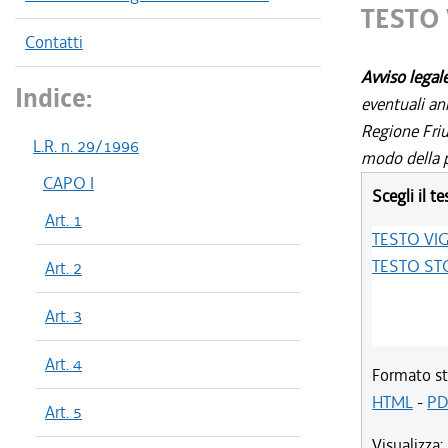
TESTO
Contatti
Avviso legal
Indice:
eventuali an
Regione Friul
L.R. n. 29/1996
modo della p
CAPO I
Scegli il te
Art. 1
TESTO VI
TESTO ST
Art. 2
Art. 3
Art. 4
Formato st
HTML
-
PD
Art. 5
Visualizza: