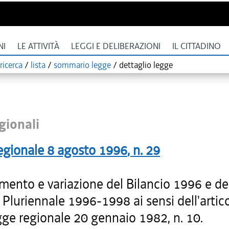
NI
LE ATTIVITÀ
LEGGI E DELIBERAZIONI
IL CITTADINO
ricerca
/
lista
/
sommario legge
/
dettaglio legge
gionali
egionale
8 agosto 1996
, n.
29
mento e variazione del Bilancio 1996 e de
 Pluriennale 1996-1998 ai sensi dell'artic
gge regionale 20 gennaio 1982, n. 10.