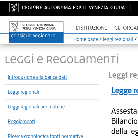
L'ISTITUZIONE
GLI ORGA
Home page
/
leggi regionali
/
LEGGI E REGOLAMENTI
Leggi re
Introduzione alla banca dati
Legge r
Leggi regionali
Leggi regionali per materie
Assesta
Bilancio
Regolamenti
della le
Ricerca cronologica fonti normative