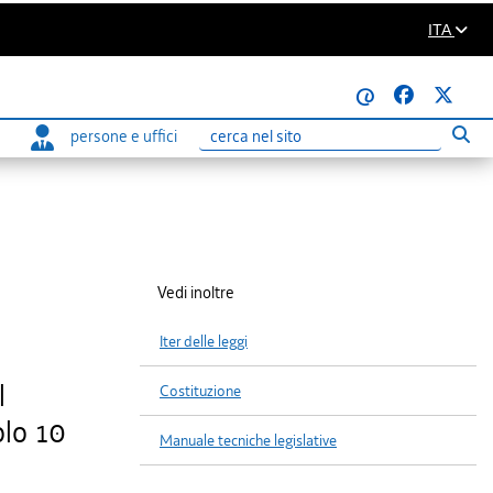
ITA
@
persone e uffici
Eseg
Ricerca
Vedi inoltre
Iter delle leggi
l
Costituzione
olo 10
Manuale tecniche legislative