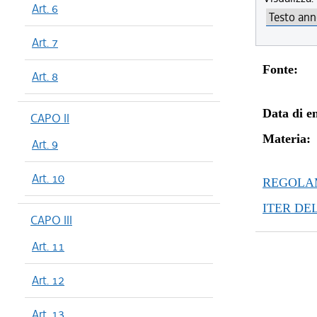
Art. 6
Art. 7
Fonte:
Art. 8
Data di en
CAPO II
Materia:
Art. 9
Art. 10
REGOLAM
ITER DE
CAPO III
Art. 11
Art. 12
Art. 13