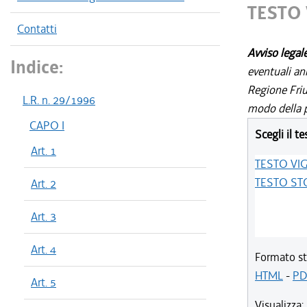
TESTO
Contatti
Avviso legal
Indice:
eventuali an
Regione Friul
L.R. n. 29/1996
modo della p
CAPO I
Scegli il te
Art. 1
TESTO VI
TESTO ST
Art. 2
Art. 3
Art. 4
Formato st
HTML
-
PD
Art. 5
Visualizza: