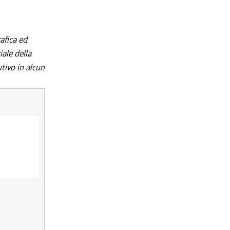
afica ed
iale della
utivo in alcun