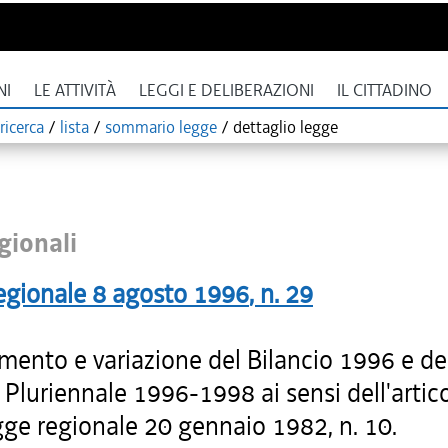
NI
LE ATTIVITÀ
LEGGI E DELIBERAZIONI
IL CITTADINO
ricerca
/
lista
/
sommario legge
/
dettaglio legge
gionali
egionale
8 agosto 1996
, n.
29
mento e variazione del Bilancio 1996 e de
 Pluriennale 1996-1998 ai sensi dell'artic
gge regionale 20 gennaio 1982, n. 10.