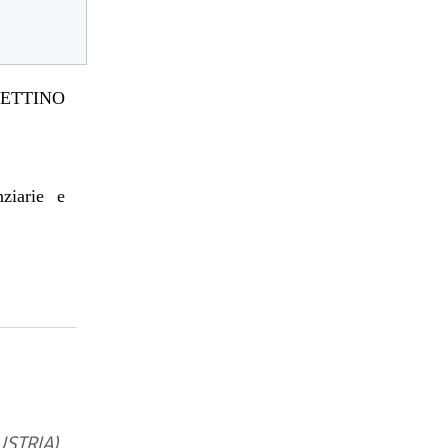
TTINO
nziarie e
USTRIA)