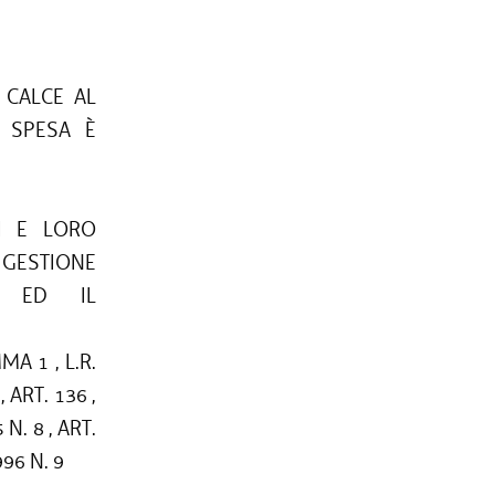
 CALCE AL
 SPESA È
LI E LORO
I GESTIONE
E ED IL
MA 1 , L.R.
, ART. 136 ,
 N. 8 , ART.
996 N. 9