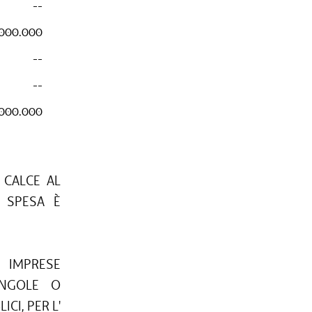
--
.000.000
--
--
.000.000
 CALCE AL
 SPESA È
 IMPRESE
SINGOLE O
CI, PER L'