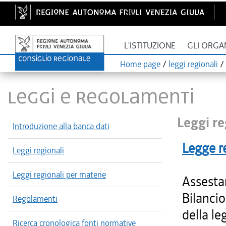
L'ISTITUZIONE
GLI ORGA
Home page
/
leggi regionali
/
LEGGI E REGOLAMENTI
Leggi re
Introduzione alla banca dati
Legge r
Leggi regionali
Leggi regionali per materie
Assesta
Bilancio
Regolamenti
della le
Ricerca cronologica fonti normative