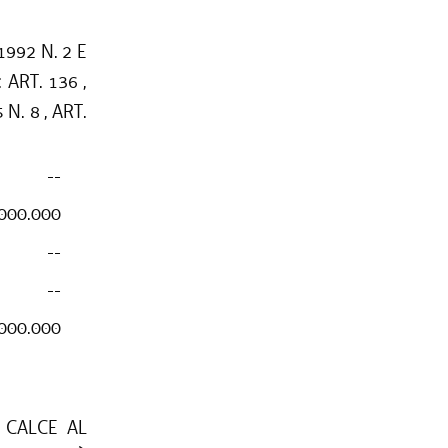
1992 N. 2 E
 ART. 136 ,
 N. 8 , ART.
--
000.000
--
--
000.000
 CALCE AL