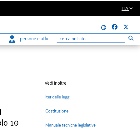
ITA
@
persone e uffici
Eseg
Ricerca
Vedi inoltre
Iter delle leggi
l
Costituzione
olo 10
Manuale tecniche legislative