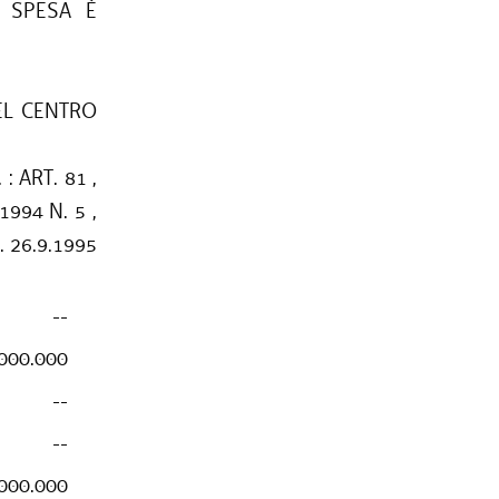
 SPESA È
EL CENTRO
 : ART. 81 ,
1994 N. 5 ,
. 26.9.1995
--
000.000
--
--
000.000