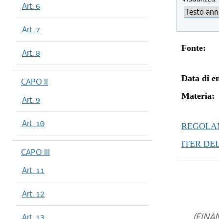
Art. 6
Art. 7
Fonte:
Art. 8
Data di en
CAPO II
Materia:
Art. 9
Art. 10
REGOLAM
ITER DE
CAPO III
Art. 11
Art. 12
(FINAN
Art. 13