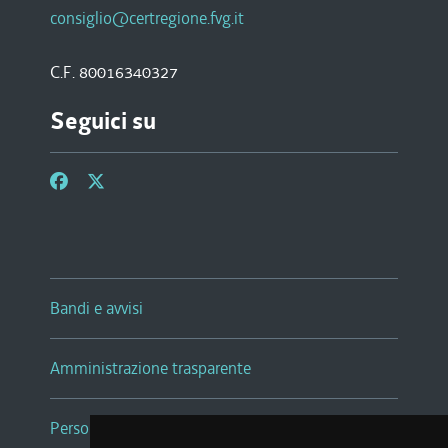
consiglio@certregione.fvg.it
C.F. 80016340327
Seguici su
Bandi e avvisi
Amministrazione trasparente
Persone e Uffici