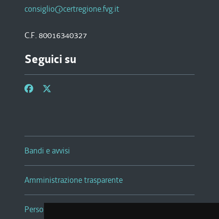
consiglio@certregione.fvg.it
C.F. 80016340327
Seguici su
Bandi e avvisi
Amministrazione trasparente
Persone e Uffici