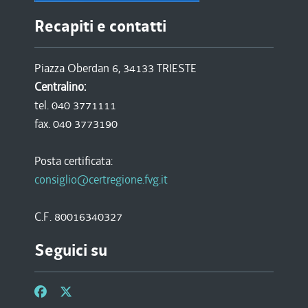
Recapiti e contatti
Piazza Oberdan 6, 34133 TRIESTE
Centralino:
tel. 040 3771111
fax. 040 3773190
Posta certificata:
consiglio@certregione.fvg.it
C.F. 80016340327
Seguici su