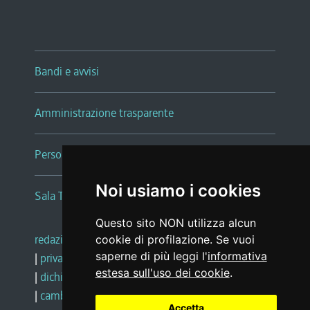
Bandi e avvisi
Amministrazione trasparente
Persone e Uffici
Noi usiamo i cookies
Sala Tiziano Tessitori
Questo sito NON utilizza alcun
redazione web
|
note legali
|
glossario
cookie di profilazione. Se vuoi
saperne di più leggi l'
informativa
|
privacy
|
social media policy
estesa sull'uso dei cookie
.
|
dichiarazione di accessibilità
|
feedback
|
cambio preferenze cookie
Accetta