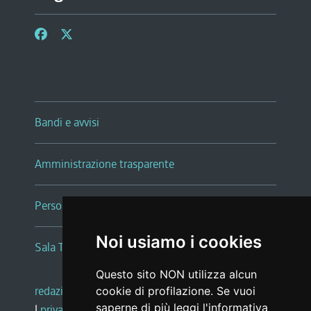
Bandi e avvisi
Amministrazione trasparente
Persone e Uffici
Noi usiamo i cookies
Sala Tiziano Tessitori
Questo sito NON utilizza alcun
redazione web
|
note legali
|
glossario
cookie di profilazione. Se vuoi
saperne di più leggi l'
informativa
|
privacy
|
social media policy