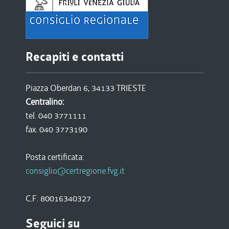
Recapiti e contatti
Piazza Oberdan 6, 34133 TRIESTE
Centralino:
tel. 040 3771111
fax. 040 3773190
Posta certificata:
consiglio@certregione.fvg.it
C.F. 80016340327
Seguici su