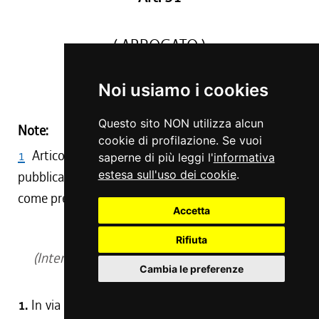
( ABROGATO )
Noi usiamo i cookies
(1)
Questo sito NON utilizza alcun
Note:
cookie di profilazione. Se vuoi
1
Articolo abrogato con D.G.R. 1282/2001,
saperne di più leggi l'
informativa
estesa sull'uso dei cookie
.
pubblicata nel BUR S.S. n.12 dd. 13.7.2001, cosi'
come previsto dall'art.3, comma 2, L.R. 18/1996.
Accetta
Art. 92
Rifiuta
(Interpretazione autentica degli articoli 6 e 16
Cambia le preferenze
della
legge regionale 11/1990
)
1.
In via di interpretazione autentica degli articoli 6,