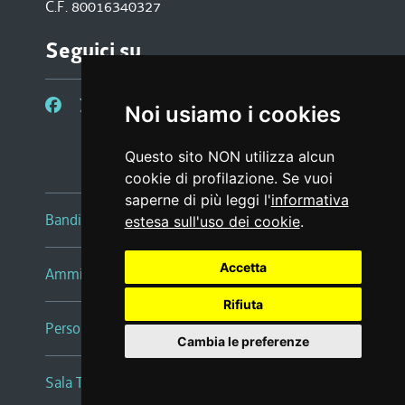
C.F. 80016340327
Seguici su
Noi usiamo i cookies
Questo sito NON utilizza alcun
cookie di profilazione. Se vuoi
saperne di più leggi l'
informativa
Bandi e avvisi
estesa sull'uso dei cookie
.
Accetta
Amministrazione trasparente
Rifiuta
Persone e Uffici
Cambia le preferenze
Sala Tiziano Tessitori